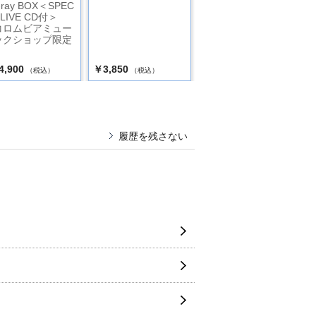
u-ray BOX＜SPEC
L LIVE CD付＞
コロムビアミュー
ックショップ限定
】
4,900
￥3,850
￥11,550
（税込）
（税込）
（税込）
履歴を残さない