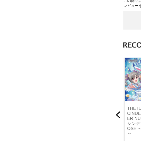
この商品
レビュー
M@STER
ポピーザぱフォーマ
『角醒ハンター オメ
THE 
LA GIRLS
ー Vol.２
ガホーン』主題歌
CINDE
NG COLL
ER NU
シンデレ
OSE
～