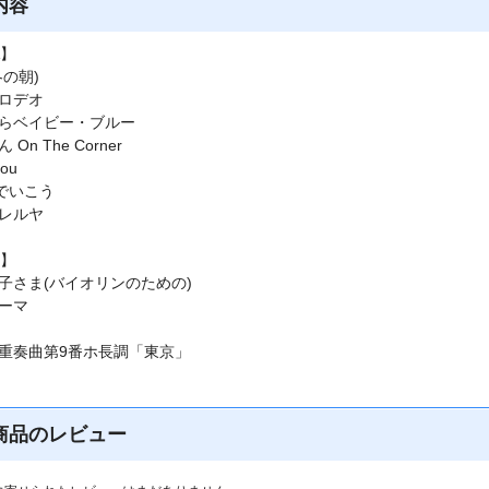
内容
A】
冬の朝)
るロデオ
ならベイビー・ブルー
 On The Corner
Lou
車でいこう
ハレルヤ
B】
王子さま(バイオリンのための)
テーマ
四重奏曲第9番ホ長調「東京」
商品のレビュー