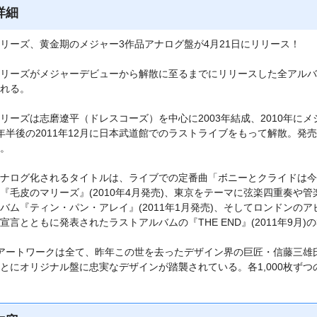
詳細
リーズ、黄金期のメジャー3作品アナログ盤が4月21日にリリース！
リーズがメジャーデビューから解散に至るまでにリリースした全アルバム
れる。
リーズは志磨遼平（ドレスコーズ）を中心に2003年結成、2010年に
年半後の2011年12月に日本武道館でのラストライブをもって解散。発
。
ナログ化されるタイトルは、ライブでの定番曲「ボニーとクライドは今
『毛皮のマリーズ』(2010年4月発売)、東京をテーマに弦楽四重奏や
バム『ティン・パン・アレイ』(2011年1月発売)、そしてロンドンの
宣言とともに発表されたラストアルバムの『THE END』(2011年9月)
アートワークは全て、昨年この世を去ったデザイン界の巨匠・信藤三雄
とにオリジナル盤に忠実なデザインが踏襲されている。各1,000枚ず