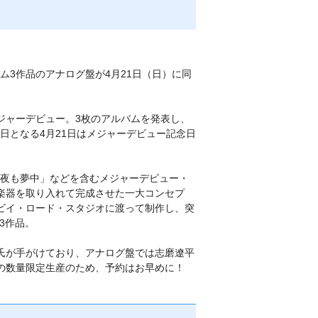
3作品のアナログ盤が4月21日（日）に同
メジャーデビュー。3枚のアルバムを発表し、
売日となる4月21日はメジャーデビュー記念日
夜も夢中」などを含むメジャーデビュー・
管楽器を取り入れて完成させた一大コンセプ
アビイ・ロード・スタジオに渡って制作し、突
の3作品。
氏が手がけており、アナログ盤では志磨遼平
つの数量限定生産のため、予約はお早めに！