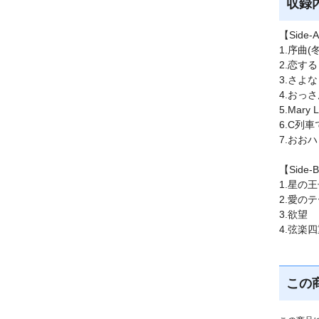
収録
【Side-
1.序曲(
2.恋す
3.さよ
4.おっさん
5.Mary 
6.C列
7.おお
【Side-
1.星の
2.愛の
3.欲望
4.弦楽
この