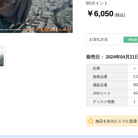
60ポイント
￥6,050
(税込)
お支払方法
発売日：
2024年04月21
在庫
○
規格品番
CO
通販品番
R0
JANコード
45
ディスク枚数
1