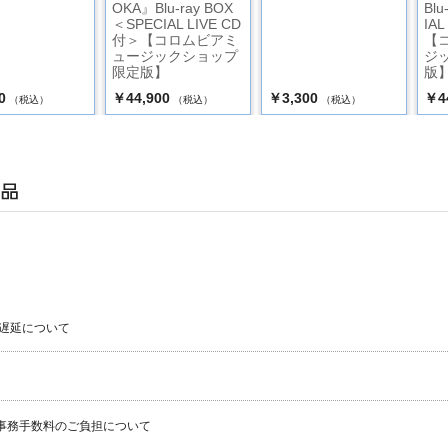
OKA』Blu-ray BOX
Bl
＜SPECIAL LIVE CD
IA
付＞【コロムビアミ
【
ュージックショップ
ジ
限定版】
版
0
￥44,900
￥3,300
￥4
（税込）
（税込）
（税込）
遅延について
事務手数料のご負担について