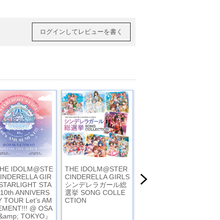
ログインしてレビューを書く
HE IDOLM@STE
THE IDOLM@STER
High Time -THEE 30
CINDERELLA GIR
CINDERELLA GIRLS
TH 180gx2 Definitive
 STARLIGHT STA
シンデレラガール総
edition-/Tシャツセッ
10th ANNIVERS
選挙 SONG COLLE
ト(L)
 TOUR Let’s AM
CTION
EMENT!!! @ OSA
 &amp; TOKYO』