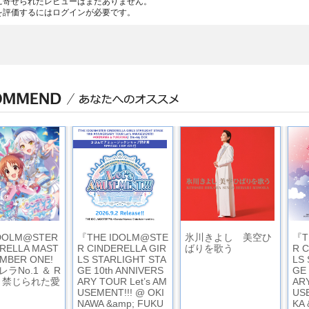
に寄せられたレビューはまだありません。
を評価するには
ログイン
が必要です。
IDOLM@STER
『THE IDOLM@STE
氷川きよし 美空ひ
『T
RELLA MAST
R CINDERELLA GIR
ばりを歌う
R 
MBER ONE!
LS STARLIGHT STA
LS
ラNo.1 ＆ R
GE 10th ANNIVERS
GE 
 ～禁じられた愛
ARY TOUR Let’s AM
ARY
USEMENT!!! @ OKI
US
NAWA &amp; FUKU
KA