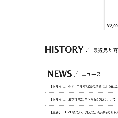
￥5,170
￥2,200
￥2,00
税込）
（税込）
（税込）
【お知らせ】令和8年熊本地震の影響による配送
【お知らせ】夏季休業に伴う商品配送について
【重要】「GMO後払い」お支払い延滞時の回収