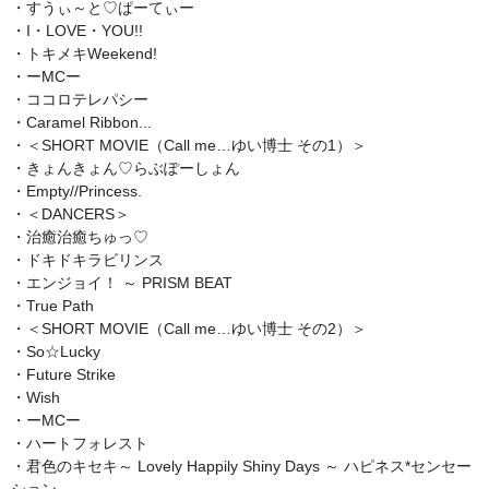
・すうぃ～と♡ぱーてぃー
・I・LOVE・YOU!!
・トキメキWeekend!
・ーMCー
・ココロテレパシー
・Caramel Ribbon...
・＜SHORT MOVIE（Call me…ゆい博士 その1）＞
・きょんきょん♡らぶぽーしょん
・Empty//Princess.
・＜DANCERS＞
・治癒治癒ちゅっ♡
・ドキドキラビリンス
・エンジョイ！ ～ PRISM BEAT
・True Path
・＜SHORT MOVIE（Call me…ゆい博士 その2）＞
・So☆Lucky
・Future Strike
・Wish
・ーMCー
・ハートフォレスト
・君色のキセキ～ Lovely Happily Shiny Days ～ ハピネス*センセー
ション