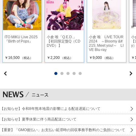
小
ITO MIKU Live 2025
小倉 唯「Q.E.D.」
小倉 唯 LIVE TOUR
【
『Birth of Pops』
【初回限定盤Q（CD
2024 ～Bloomy &#
y
DVD）】
215; Meet you!～ LI
VE Blu-ray
￥1
￥16,500
￥2,200
￥9,000
（税込）
（税込）
（税込）
【お知らせ】令和8年熊本地震の影響による配送遅延について
【お知らせ】夏季休業に伴う商品配送について
【重要】「GMO後払い」お支払い延滞時の回収事務手数料のご負担について