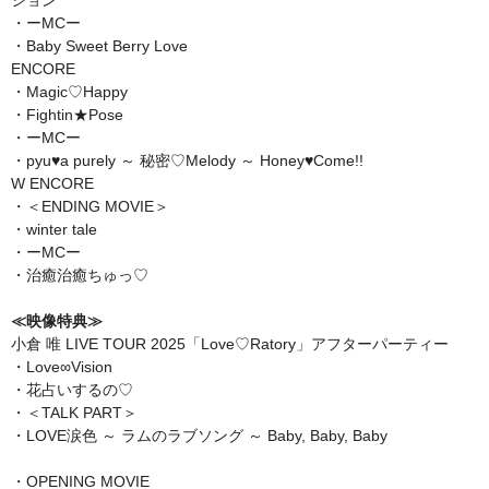
・ーMCー
・Baby Sweet Berry Love
ENCORE
・Magic♡Happy
・Fightin★Pose
・ーMCー
・pyu♥a purely ～ 秘密♡Melody ～ Honey♥Come!!
W ENCORE
・＜ENDING MOVIE＞
・winter tale
・ーMCー
・治癒治癒ちゅっ♡
≪映像特典≫
小倉 唯 LIVE TOUR 2025「Love♡Ratory」アフターパーティー
・Love∞Vision
・花占いするの♡
・＜TALK PART＞
・LOVE涙色 ～ ラムのラブソング ～ Baby, Baby, Baby
・OPENING MOVIE