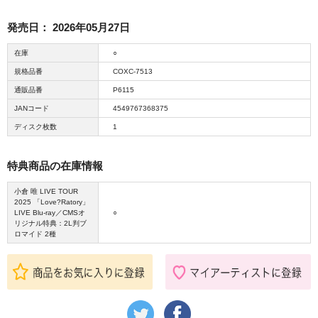
発売日：
2026年05月27日
在庫
○
規格品番
COXC-7513
通販品番
P6115
JANコード
4549767368375
ディスク枚数
1
特典商品の在庫情報
小倉 唯 LIVE TOUR
2025 「Love?Ratory」
LIVE Blu-ray／CMSオ
○
リジナル特典：2L判ブ
ロマイド 2種