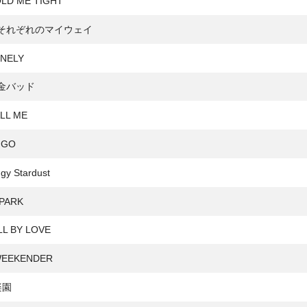
LD ME TIGHT
それぞれのマイウェイ
NELY
金バッド
LL ME
 GO
gy Stardust
PARK
LL BY LOVE
EEKENDER
楽園