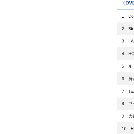
（DVD
1 Do 
2 Bir
3 I W
4 HO
5 ル
6 黄
7 Tac
8 ワ
9 大
10 H