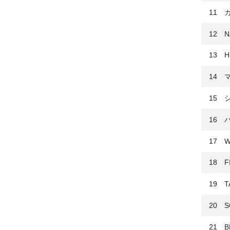
11 
12 N
13 H
14 
15 
16 
17 W
18 F
19 T
20 S
21 B