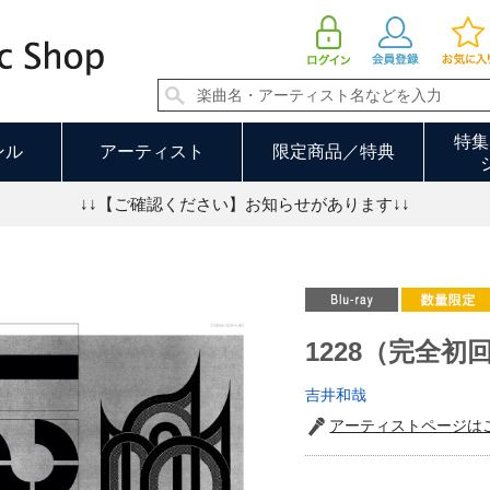
1228（完全初回生産限定） | 吉井和哉
特集
ンル
アーティスト
限定商品／特典
↓↓【ご確認ください】お知らせがあります↓↓
1228（完全初
吉井和哉
アーティストページは