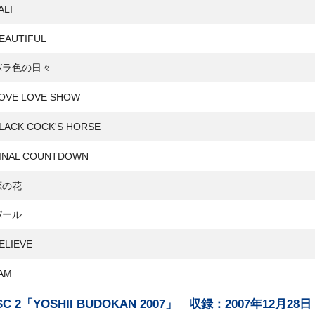
ALI
EAUTIFUL
バラ色の日々
OVE LOVE SHOW
LACK COCK'S HORSE
INAL COUNTDOWN
恋の花
パール
ELIEVE
AM
SC 2「YOSHII BUDOKAN 2007」 収録：2007年12月28