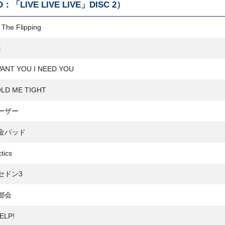
：「LIVE LIVE LIVE」DISC 2）
The Flipping
i
ANT YOU I NEED YOU
LD ME TIGHT
ーザー
金バッド
tics
セドン3
都会
ELP!