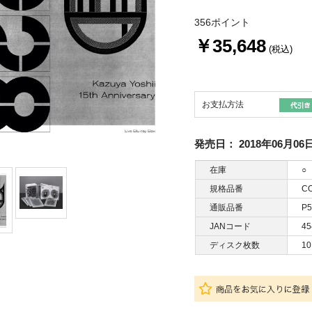
356ポイント
￥35,648
(税込)
お支払方法
発売日：
2018年06月06
在庫
○
規格品番
CO
通販品番
P5
JANコード
45
ディスク枚数
10