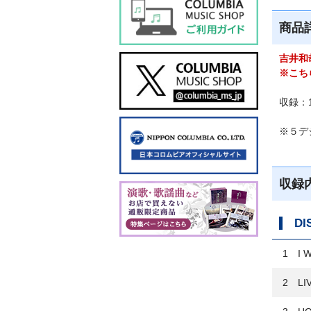
商品
吉井和
※こち
収録：1
※５デジ
収録
DI
1 I W
2 LIV