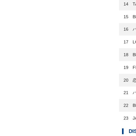
14 T
15 B
16 
17 L
18 B
19 F
20 
21 
22 B
23 J
DI