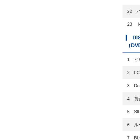
22 
23 
DI
（DV
1 ビ
2 I C
3 Do 
4 黄
5 SID
6 ル
7 BL