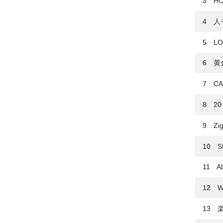
3 HO
4 人
5 LO
6 黄
7 CA
8 20
9 Zig
10 S
11 A
12 W
13 