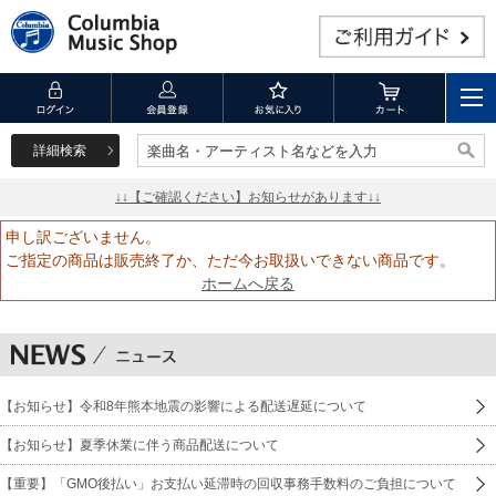
詳細検索
楽曲名・アーティスト名などを入力
楽曲名・アーティスト名などを入力
↓↓【ご確認ください】お知らせがあります↓↓
申し訳ございません。
ご指定の商品は販売終了か、ただ今お取扱いできない商品です。
ホームへ戻る
【お知らせ】令和8年熊本地震の影響による配送遅延について
【お知らせ】夏季休業に伴う商品配送について
【重要】「GMO後払い」お支払い延滞時の回収事務手数料のご負担について