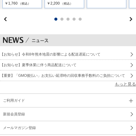
￥1,760
￥2,200
（税込）
（税込）
24 キセキ (GReeeeN)
25 Butterfly (木村カエラ)
26 ヘビーローテーション (AKB48)
27 ありがとう (いきものがかり)
【お知らせ】令和8年熊本地震の影響による配送遅延について
28 Let It Go ～ありのままで～ (イディナ・メンゼル／松たか
子)
【お知らせ】夏季休業に伴う商品配送について
【重要】「GMO後払い」お支払い延滞時の回収事務手数料のご負担について
29 恋 (星野源)
もっと見る
30 Lemon (米津玄師)
ご利用ガイド
新規会員登録
メールマガジン登録