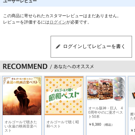
ユーザーレビュー
13 涙そうそう (BEGIN／夏川りみ／森山良子)
この商品に寄せられたカスタマーレビューはまだありません。
14 世界に一つだけの花 (SMAP)
レビューを評価するには
ログイン
が必要です。
15 雪の華 (中島美嘉)
16 さくら(独唱) (森山直太朗)
17 Jupiter (平原綾香)
18 ハナミズキ (一青窈)
19 瞳をとじて (平井堅)
20 桜 (コブクロ)
21 粉雪 (レミオロメン)
オール阪神・巨人 4
0周年やのに漫才ベス
擦
ト50本
22 三日月 (絢香)
た
オルゴールで聴きた
オルゴールで聴く昭
￥6,380
（税込）
い永遠の映画音楽ベ
和ベスト
23 愛唄 (GReeeeN)
スト
￥1