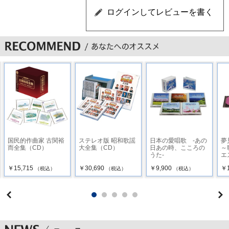
13 バンジョーで唄えば ／ 中野忠晴
14 南京みやげ ／ ミス・コロムビア
15 舞踏会の手帖 ／ ミス・コロムビア
16 ジャズ浪曲 ／ コロムビア・ナカノ・リズム・ボーイズ
17 想い出のブルース ／ 淡谷のり子
18 誕生日の午後 ／ 淡谷のり子
19 一杯のコーヒーから ／ 霧島 昇、ミス・コロムビア
国民的作曲家 古関裕
ステレオ版 昭和歌謡
日本の愛唱歌 -あの
夢
而全集（CD）
大全集（CD）
日あの時、こころの
～
うた-
エ
20 青い部屋 ／ 淡谷のり子
￥15,715
￥30,690
￥9,900
￥1
（税込）
（税込）
（税込）
Disc2
1 散りゆく花 ／ ベティ・稲田
2 チャイナ・タンゴ ／ 中野忠晴