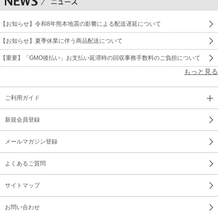
3 広東ブルース ／ 渡辺はま子
【お知らせ】令和8年熊本地震の影響による配送遅延について
4 東京ブルース ／ 淡谷のり子
【お知らせ】夏季休業に伴う商品配送について
5 懐かしのボレロ ／ 藤山一郎
【重要】「GMO後払い」お支払い延滞時の回収事務手数料のご負担について
6 夢去りぬ ／ Vic Maxwell
もっと見る
7 鈴蘭物語 ／ 淡谷のり子
ご利用ガイド
8 蘭の花 ／ 二葉あき子
新規会員登録
9 いとしあの星 ／ 渡辺はま子
メールマガジン登録
10 小鳥売の歌 ／ 松平 晃
よくあるご質問
11 ラッパと娘 ／ 笠置シヅ子
サイトマップ
12 アリラン・ブルース ／ 高峰三枝子
お問い合わせ
13 センチメンタル・ダイナ ／ 笠置シヅ子