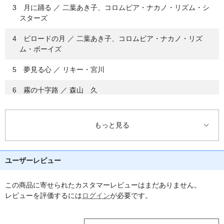
3 月に踊る ／ 二葉あき子、コロムビア・ナカノ・リズム・シ
スターズ
4 ビロードの月 ／ 二葉あき子、コロムビア・ナカノ・リズ
ム・ボーイズ
5 夢見る心 ／ リキー・宮川
6 霧の十字路 ／ 森山 久
7 山寺の和尚さん ／ コロムビア・ナカノ・リズム・ボーイズ
もっと見る
8 別れのブルース ／ 淡谷のり子
9 泪のタンゴ ／ 松平 晃
ユーザーレビュー
10 私のトラムペット ／ 淡谷のり子
この商品に寄せられたカスタマーレビューはまだありません。
11 もしもし亀よ ／ コロムビア・ナカノ・リズム・シスターズ
レビューを評価するには
ログイン
が必要です。
12 雨のブルース ／ 淡谷のり子