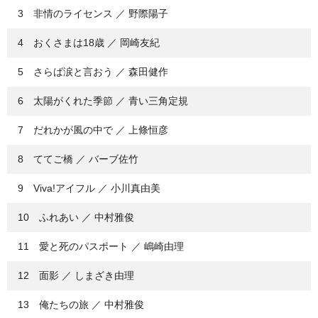
3 非情のライセンス ／ 野際陽子
4 おくさまは18歳 ／ 岡崎友紀
5 さらば涙と言おう ／ 森田健作
6 太陽がくれた季節 ／ 青い三角定規
7 だれかが風の中で ／ 上條恒彦
8 ててご橋 ／ バーブ佐竹
9 Viva!アイフル ／ 小川真由美
10 ふれあい ／ 中村雅俊
11 愛と死のパスポート ／ 嶋崎由理
12 面影 ／ しまざき由理
13 俺たちの旅 ／ 中村雅俊