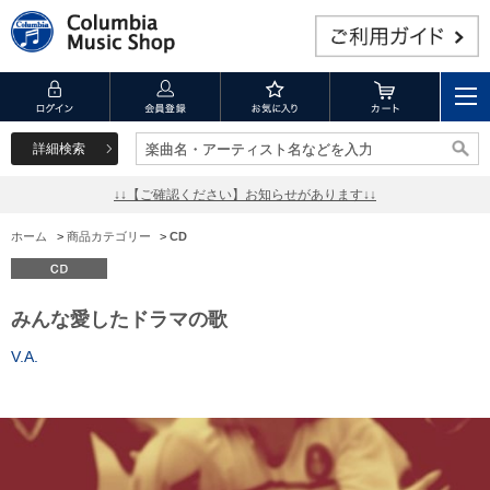
詳細検索
楽曲名・アーティスト名などを入力
楽曲名・アーティスト名などを入力
↓↓【ご確認ください】お知らせがあります↓↓
ホーム
>
商品カテゴリー
>
CD
みんな愛したドラマの歌
V.A.