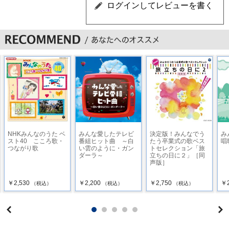
NHKみんなのうた ベ
みんな愛したテレビ
決定版！みんなでう
み
スト40 こころ歌・
番組ヒット曲 ～白
たう卒業式の歌ベス
唱
つながり歌
い雲のように・ガン
トセレクション「旅
ダーラ～
立ちの日に２」［同
声版］
￥2,530
￥2,200
￥2,750
￥2
（税込）
（税込）
（税込）