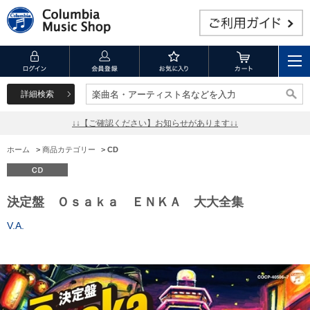
詳細検索
楽曲名・アーティスト名などを入力
楽曲名・アーティスト名などを入力
↓↓【ご確認ください】お知らせがあります↓↓
ホーム
>
商品カテゴリー
>
CD
決定盤 Ｏｓａｋａ ＥＮＫＡ 大大全集
V.A.