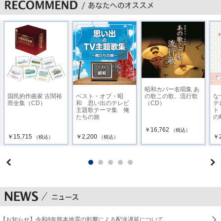
1 夫婦みち ／ オｰロラ輝子(河合美智子)
2 女のねがい ／ 宮史郎とぴんからトリオ
3 花街の母 ／ 金田たつえ
4 浪花小唄 ／ 美空ひばり
昭和カバー名唱集 あ
5 浪花恋しぐれ ／ 都はるみ、岡千秋
国民的作曲家 古関裕
ベスト・オブ・昭
な
の歌この歌、流行歌
而全集（CD）
和 思い出のテレビ
テ
（CD）
主題歌テーマ集 俺
ト
6 浪花ことぶき ／ 大川栄策
たちの旅
の
￥16,762
7 浪花夢あかり ／ 北見恭子
（税込）
￥15,715
￥2,200
￥2
（税込）
（税込）
8 立ち呑み『小春』 ／ 八代亜紀
9 王将 ／ 村田英雄
10 王将一代 小春しぐれ ／ 大和さくら
11 河内おとこ節 ／ 中村美律子
【お知らせ】令和8年熊本地震の影響による配送遅延について