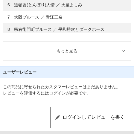
6 道頓堀(とんぼり)人情 ／ 天童よしみ
7 大阪ブルース ／ 青江三奈
8 宗右衛門町ブルース ／ 平和勝次とダークホース
9 大阪の女(ひと) ／ いしだあゆみ
もっと見る
10 雨の御堂筋 ／ 欧陽菲菲
11 放(ほか)されて ／ 木下結子
ユーザーレビュー
12 悲しい色やね ／ 上田正樹
この商品に寄せられたカスタマーレビューはまだありません。
13 酒と泪と男と女 ／ 河島英五
レビューを評価するには
ログイン
が必要です。
14 ノラ ／ 木下結子
15 やっぱ好きやねん(New Virsion'96) ／ やしきたかじん
DISC-2