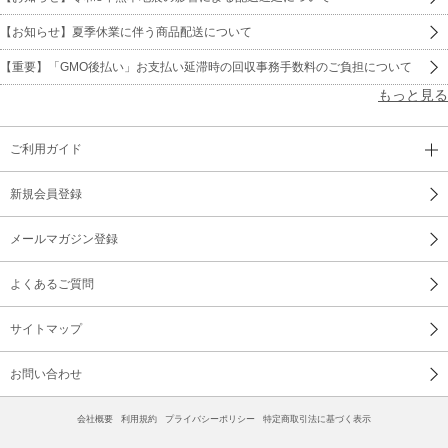
12 河内のオッサンの唄 ／ ミス花子
【お知らせ】夏季休業に伴う商品配送について
13 浪花節だよ人生は ／ 細川たかし
【重要】「GMO後払い」お支払い延滞時の回収事務手数料のご負担について
もっと見る
14 大阪で生まれた女 ／ BORO
15 六甲おろし ／ 唐渡吉則
ご利用ガイド
新規会員登録
メールマガジン登録
よくあるご質問
サイトマップ
お問い合わせ
会社概要
利用規約
プライバシーポリシー
特定商取引法に基づく表示