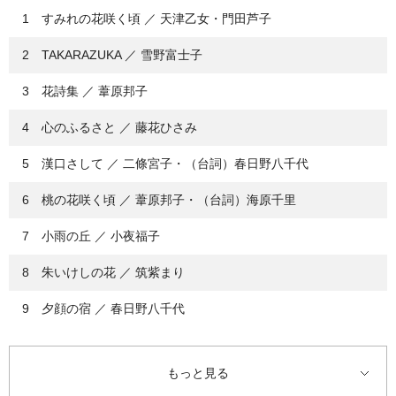
1 すみれの花咲く頃 ／ 天津乙女・門田芦子
2 TAKARAZUKA ／ 雪野富士子
3 花詩集 ／ 葦原邦子
4 心のふるさと ／ 藤花ひさみ
5 漢口さして ／ 二條宮子・（台詞）春日野八千代
6 桃の花咲く頃 ／ 葦原邦子・（台詞）海原千里
7 小雨の丘 ／ 小夜福子
8 朱いけしの花 ／ 筑紫まり
9 夕顔の宿 ／ 春日野八千代
10 ジャワの踊り子 ／ 明石照子・新珠三千代
もっと見る
11 君の名は ／ 新珠美千代・（台詞）春日野八千代