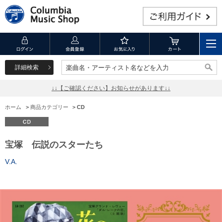
詳細検索
楽曲名・アーティスト名などを入力
楽曲名・アーティスト名などを入力
↓↓【ご確認ください】お知らせがあります↓↓
ホーム
>
商品カテゴリー
>
CD
宝塚 伝説のスターたち
V.A.