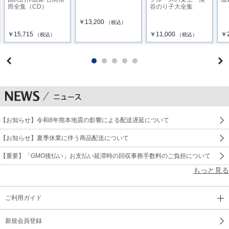
而全集（CD）
谷のり子大全集
23 愛の讃歌 ／ 越路吹雪
￥13,200
（税込）
￥15,715
￥11,000
￥2
（税込）
（税込）
【お知らせ】令和8年熊本地震の影響による配送遅延について
【お知らせ】夏季休業に伴う商品配送について
【重要】「GMO後払い」お支払い延滞時の回収事務手数料のご負担について
もっと見る
ご利用ガイド
新規会員登録