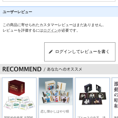
12 花の小舟 ／ 春日野八千代
ユーザーレビュー
13 君ありてこそ ／ 淀 かほる
この商品に寄せられたカスタマーレビューはまだありません。
14 夜霧のモンマルトル ／ 真木弥生
レビューを評価するには
ログイン
が必要です。
15 行かないで ／ 淀 かほる
16 ラスト・ダンスは私に ／ 寿美花代
17 ブルージーンと皮ジャンパー ／ 那智わたる
18 霧深きエルベのほとり ／ 内重のぼる
19 歌を翼に ／ 上月 晃
20 テ・キエロ（君を愛す） ／ 甲 にしき
21 愛 ／ 真帆志ぶき
恋し懐かしはやり唄
22 君はマグノリアの花のごとく ／ 大地真央
国民的作曲家 古関裕
ブルースの女王 淡
激