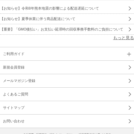
ぎ'73、ヤング・フレッシュ
【お知らせ】令和8年熊本地震の影響による配送遅延について
『てんとう虫の歌』
【お知らせ】夏季休業に伴う商品配送について
18 ぼくらそろって一週間 ／ こおろぎ'73、ヤング・フレッシ
ュ
【重要】「GMO後払い」お支払い延滞時の回収事務手数料のご負担について
『てんとう虫の歌』
もっと見る
19 タイムボカン ／ 山本正之、サカモト児童合唱団
『タイムボカン』
ご利用ガイド
20 それゆけガイコッツ ／ ロイヤルナイツ
新規会員登録
『タイムボカン』
メールマガジン登録
21 ポールの冒険 ／ 大杉久美子、コロムビアゆりかご会
『ポールのミラクル大作戦』
よくあるご質問
22 オカルトハンマーのうた ／ 大杉久美子、コロムビアゆりか
ご会
サイトマップ
『ポールのミラクル大作戦』
お問い合わせ
23 ヤッターマンの歌 ／ 山本正之、少年少女合唱団みずうみ
『タイムボカンシリーズ ヤッターマン』