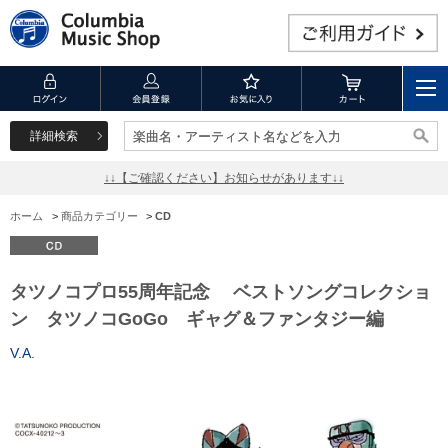
詳細検索
楽曲名・アーティスト名などを入力
楽曲名・アーティスト名などを入力
↓↓【ご確認ください】お知らせがあります↓↓
ホーム
>
商品カテゴリー
>
CD
タツノコプロ55周年記念 ベストソングコレクショ
ン タツノコGoGo ギャグ＆ファンタジー編
V.A.