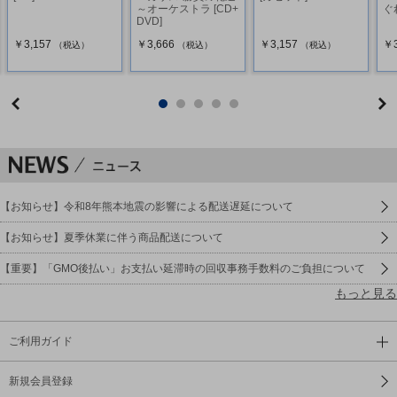
～オーケストラ [CD+
ぐ
DVD]
￥3,157
￥3,666
￥3,157
￥3
（税込）
（税込）
（税込）
【お知らせ】令和8年熊本地震の影響による配送遅延について
【お知らせ】夏季休業に伴う商品配送について
【重要】「GMO後払い」お支払い延滞時の回収事務手数料のご負担について
もっと見る
ご利用ガイド
新規会員登録