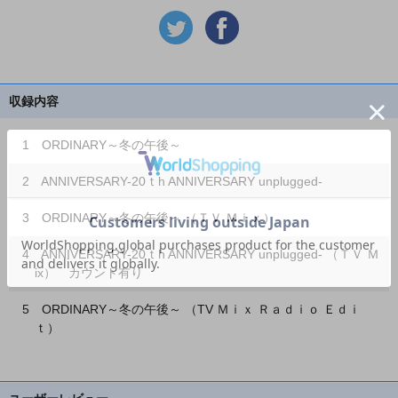
収録内容
1 ORDINARY～冬の午後～
2 ANNIVERSARY-20ｔh ANNIVERSARY unplugged-
3 ORDINARY～冬の午後～ （ＴＶ Ｍｉｘ）
4 ANNIVERSARY-20ｔh ANNIVERSARY unplugged- （ＴＶ Ｍ
ix） カウント有り
5 ORDINARY～冬の午後～ （TV Ｍｉｘ Ｒａｄｉｏ Ｅｄｉ
ｔ）