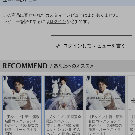
ユーザーレビュー
この商品に寄せられたカスタマーレビューはまだありません。
レビューを評価するには
ログイン
が必要です。
【Bタイプ】新・演歌
【Aタイプ（初回完全
【Bタイプ】新・演歌
【
名曲コレクション８-
限定スペシャル
名曲コレクション８-
シ
冬のペガサス-勝負の
盤）】新・演歌名曲
冬のペガサス-勝負の
付
花道～オーケストラ
コレクション８-冬の
花道～オーケストラ
歌
[CD]
ペガサス-勝負の花道
[カセット]
２