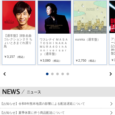
【通常盤】演歌名曲
ア
コレクション２０ ち
ワスレナイ ＭＡＳＡ
eureka（通常盤）
ー
ょいときまぐれ渡り
ＴＯＳＨＩＮＡＫＡ
記
鳥
ＭＵＲＡ４０ｔｈＡ
神
ｎｎｉｖｅｒｓａｒ
盤
ｙ（通常盤）
￥3,157
（税込）
￥3
￥3,080
￥2,750
（税込）
（税込）
【お知らせ】令和8年熊本地震の影響による配送遅延について
【お知らせ】夏季休業に伴う商品配送について