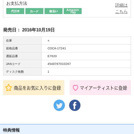
お支払方法
詳細は
こちら
発売日：
2016年10月19日
在庫
○
規格品番
COCA-17241
通販品番
E7620
JANコード
4549767010267
ディスク枚数
1
特典情報