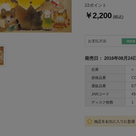
22ポイント
￥2,200
(税込)
お支払方法
発売日：
2016年08月24
在庫
○
規格品番
CO
通販品番
E7
JANコード
45
ディスク枚数
1