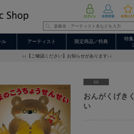
おんがくげきくまのこうちょうせんせい
特集
ンル
アーティスト
限定商品／特典
↓↓【ご確認ください】お知らせがあります↓↓
おんがくげき
い