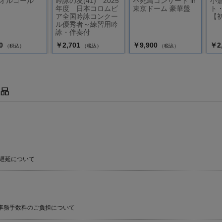
オルゴール
吟詠の友(41) 2025
不死鳥コンサート in
小
年度 日本コロムビ
東京ドーム 豪華盤
ト
ア全国吟詠コンクー
【
ル優秀者～練習用吟
詠・伴奏付
0
￥2,701
￥9,900
￥2
（税込）
（税込）
（税込）
遅延について
事務手数料のご負担について