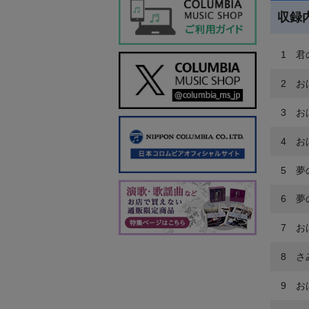
収録
1 君
2 お
3 おは
4 お
5 夢
6 夢の
7 お
8 さ
9 お