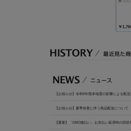
選んだ！
小倉 唯「チョコレー
「驚きの子」通常盤
夏うた
ストセレ
ト・メモリアル」
【通常盤】
￥1,500
￥1,500
￥1,76
込）
（税込）
（税込）
【お知らせ】令和8年熊本地震の影響による配送
【お知らせ】夏季休業に伴う商品配送について
【重要】「GMO後払い」お支払い延滞時の回収