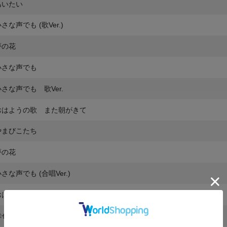
あいたい
さな声でも (歌Ver.)
夢の花
小さな声でも
小さな声でも 歌Ver.
おはようの歌 また朝がきて
やまびこたち
夢の花
さな声でも (合唱Ver.)
おはようのう歌 また朝がきて
幸せのたね