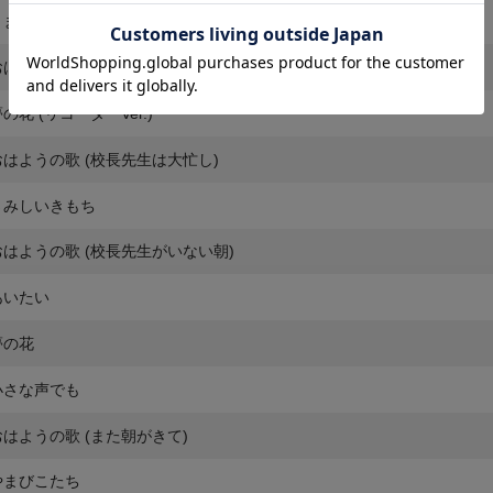
くまのこうちょうせんせい 朗読
おはようの歌
の花 (リコーダーVer.)
おはようの歌 (校長先生は大忙し)
さみしいきもち
おはようの歌 (校長先生がいない朝)
あいたい
夢の花
小さな声でも
おはようの歌 (また朝がきて)
やまびこたち