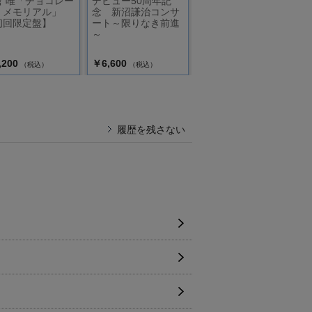
倉 唯「チョコレー
デビュー50周年記
Dream Rusher（通
・メモリアル」
念 新沼謙治コンサ
常盤）
初回限定盤】
ート～限りなき前進
～
,200
￥6,600
￥2,200
（税込）
（税込）
（税込）
履歴を残さない