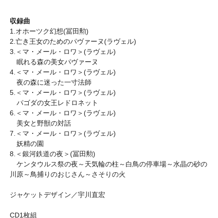
収録曲
1.オホーツク幻想(冨田勲)
2.亡き王女のためのパヴァーヌ(ラヴェル)
3.＜マ・メール・ロワ＞(ラヴェル)
眠れる森の美女パヴァーヌ
4.＜マ・メール・ロワ＞(ラヴェル)
夜の森に迷った一寸法師
5.＜マ・メール・ロワ＞(ラヴェル)
パゴダの女王レドロネット
6.＜マ・メール・ロワ＞(ラヴェル)
美女と野獣の対話
7.＜マ・メール・ロワ＞(ラヴェル)
妖精の園
8.＜銀河鉄道の夜＞(冨田勲)
ケンタウルス祭の夜～天気輪の柱～白鳥の停車場～水晶の砂の
川原～鳥捕りのおじさん～さそりの火
ジャケットデザイン／宇川直宏
CD1枚組