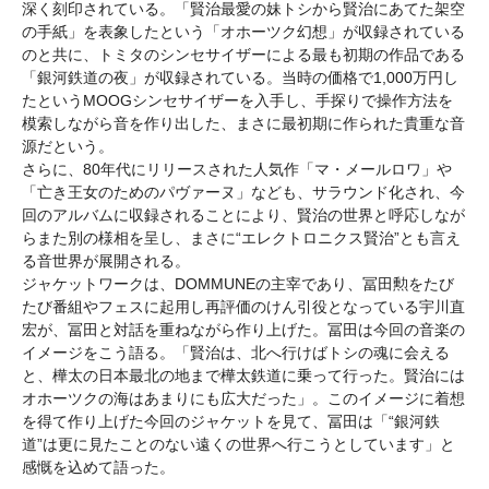
深く刻印されている。「賢治最愛の妹トシから賢治にあてた架空
の手紙」を表象したという「オホーツク幻想」が収録されている
のと共に、トミタのシンセサイザーによる最も初期の作品である
「銀河鉄道の夜」が収録されている。当時の価格で1,000万円し
たというMOOGシンセサイザーを入手し、手探りで操作方法を
模索しながら音を作り出した、まさに最初期に作られた貴重な音
源だという。
さらに、80年代にリリースされた人気作「マ・メールロワ」や
「亡き王女のためのパヴァーヌ」なども、サラウンド化され、今
回のアルバムに収録されることにより、賢治の世界と呼応しなが
らまた別の様相を呈し、まさに“エレクトロニクス賢治”とも言え
る音世界が展開される。
ジャケットワークは、DOMMUNEの主宰であり、冨田勲をたび
たび番組やフェスに起用し再評価のけん引役となっている宇川直
宏が、冨田と対話を重ねながら作り上げた。冨田は今回の音楽の
イメージをこう語る。「賢治は、北へ行けばトシの魂に会える
と、樺太の日本最北の地まで樺太鉄道に乗って行った。賢治には
オホーツクの海はあまりにも広大だった」。このイメージに着想
を得て作り上げた今回のジャケットを見て、冨田は「“銀河鉄
道”は更に見たことのない遠くの世界へ行こうとしています」と
感慨を込めて語った。