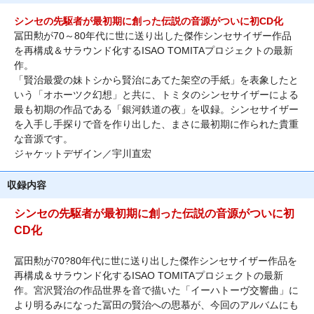
シンセの先駆者が最初期に創った伝説の音源がついに初CD化
冨田勲が70～80年代に世に送り出した傑作シンセサイザー作品
を再構成＆サラウンド化するISAO TOMITAプロジェクトの最新
作。
「賢治最愛の妹トシから賢治にあてた架空の手紙」を表象したと
いう「オホーツク幻想」と共に、トミタのシンセサイザーによる
最も初期の作品である「銀河鉄道の夜」を収録。シンセサイザー
を入手し手探りで音を作り出した、まさに最初期に作られた貴重
な音源です。
ジャケットデザイン／宇川直宏
収録内容
シンセの先駆者が最初期に創った伝説の音源がついに初
CD化
冨田勲が70?80年代に世に送り出した傑作シンセサイザー作品を
再構成＆サラウンド化するISAO TOMITAプロジェクトの最新
作。宮沢賢治の作品世界を音で描いた「イーハトーヴ交響曲」に
より明るみになった冨田の賢治への思慕が、今回のアルバムにも