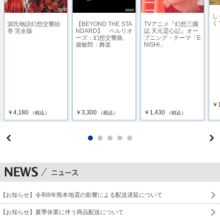
し
く
源氏物語幻想交響絵
【BEYOND THE STA
TVアニメ『幻想三國
巻 完全版
NDARD】 ベルリオ
誌 天元霊心記』オー
ーズ：幻想交響曲、
プニング・テーマ「E
黛敏郎：舞楽
NISHI」
￥1
￥4,180
￥3,300
￥1,430
（税込）
（税込）
（税込）
【お知らせ】令和8年熊本地震の影響による配送遅延について
【お知らせ】夏季休業に伴う商品配送について