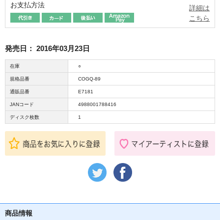
お支払方法
詳細は
こちら
発売日：
2016年03月23日
在庫
○
規格品番
COGQ-89
通販品番
E7181
JANコード
4988001788416
ディスク枚数
1
商品情報