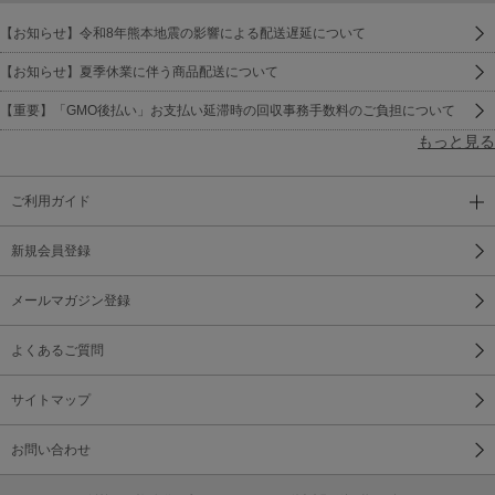
【お知らせ】令和8年熊本地震の影響による配送遅延について
25 どうぞのいす(カラオケ)
【お知らせ】夏季休業に伴う商品配送について
26 大きな木の下には(カラオケ)
【重要】「GMO後払い」お支払い延滞時の回収事務手数料のご負担について
27 つかれているロバ(カラオケ)
もっと見る
28 なに なに？(カラオケ)
ご利用ガイド
29 やさしい風のうた(カラオケ)
新規会員登録
30 ラララ(カラオケ)
メールマガジン登録
31 これはなんだ(カラオケ)
よくあるご質問
32 花たちのあそびうた(カラオケ)
サイトマップ
33 あっという間に(カラオケ)
34 すてきなキツネの母さん(カラオケ)
お問い合わせ
35 ちょっとみると(カラオケ)