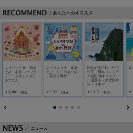
(堀江美都子・石井里奈)
16 いつのまにか / 花たち(森の木児童合唱団)
17 10ぴきのリスあん / リスたち(森の木児童合唱団)
18 ぼくたちくりは食べたけど / リスたち(森の木児童合唱団)
19 あっという間に / リスたち(森の木児童合唱団)、花たち(森
の木児童合唱団)
はっぴょう会 劇あ
はっぴょう会 劇あ
吟詠の友(41) 2025
夏
20 あれれのうた / ロバ(田中星児)、花たち(森の木児童合唱団)
そび 名作ファンタ
そび しらゆきひめ
年度 日本コロムビ
ジー おかしの家／
／美女と野獣
ア全国吟詠コンクー
赤ずきん
ル優秀者～練習用吟
21 大きな木の下には / ロバ(田中星児)、花たち(森の木児童合
詠・伴奏付
唱団)
￥2,200
￥2,200
￥2,701
￥1
（税込）
（税込）
（税込）
22 あしたはだれが / 風(堀江美都子)、花たち(森の木児童合唱
団)
23 おかには花が(カラオケ)
24 トントントン(カラオケ)