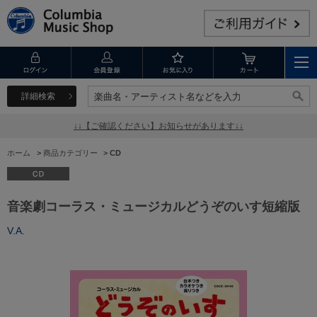
詳細検索
楽曲名・アーティスト名などを入力
楽曲名・アーティスト名などを入力
↓↓【ご確認ください】お知らせがあります↓↓
ホーム
>
商品カテゴリー
>
CD
音楽劇コーラス・ミュージカルどうぞのいす短縮版
V.A.