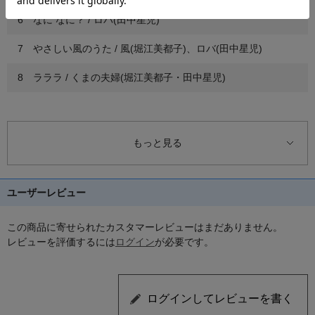
6 なに なに？ / ロバ(田中星児)
7 やさしい風のうた / 風(堀江美都子)、ロバ(田中星児)
8 ラララ / くまの夫婦(堀江美都子・田中星児)
9 これはなんだ / くまの夫婦(堀江美都子・田中星児)
10 花たちのあそびうた / 花たち(森の木児童合唱団)
もっと見る
11 あっという間に / 花たち(森の木児童合唱団)、くまの夫婦
(堀江美都子・田中星児)
ユーザーレビュー
12 すてきなキツネの母さん / きつね母子(堀江美都子・石井里
奈)
この商品に寄せられたカスタマーレビューはまだありません。
レビューを評価するには
ログイン
が必要です。
13 ちょっとみると / きつね母子(堀江美都子・石井里奈)
14 花たちのあそびうた / 花たち(森の木児童合唱団)
15 あっという間に / 花たち(森の木児童合唱団)、きつね母子