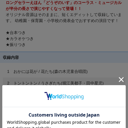
ロングセラーえほん「どうぞのいす」のコーラス・ミュージカル
が半分の長さで演じやすくなって登場！！
オリジナル音源はそのままに、短くエディットして収録していま
す。 幼稚園・保育園・小学校の発表会でおすすめの演目です！
★台本つき
★カラオケつき
★振りつき
収録内容
1 おかには花が / 花たち(森の木児童合唱団)
2 トントントン / うさぎたち(堀江美都子・田中星児)
3 どうぞのいす / うさぎたち(堀江美都子・田中星児)
4 大きな木の下には / うさぎたち(堀江美都子・田中星児)、花
たち(森の木児童合唱団)
5 つかれているロバ / ロバ(田中星児)