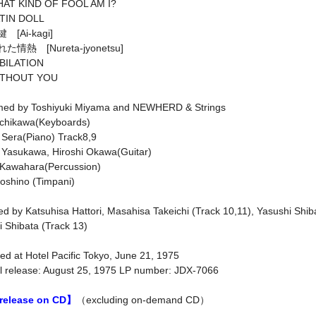
AT KIND OF FOOL AM I?
TIN DOLL
 [Ai-kagi]
た情熱 [Nureta-jyonetsu]
BILATION
ITHOUT YOU
med by Toshiyuki Miyama and NEWHERD & Strings
Ichikawa(Keyboards)
 Sera(Piano) Track8,9
i Yasukawa, Hiroshi Okawa(Guitar)
Kawahara(Percussion)
Koshino (Timpani)
d by Katsuhisa Hattori, Masahisa Takeichi (Track 10,11), Yasushi Shiba
 Shibata (Track 13)
d at Hotel Pacific Tokyo, June 21, 1975
al release: August 25, 1975 LP number: JDX-7066
 release on CD】
（excluding on-demand CD）