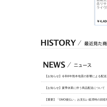
e Only
ごころ説法」ライヴ
CINDERELLA MAST
念リサ
ライヴ
録音盤 髙田好胤～
ER NUMBER ONE!
ライヴ
名法話ベスト集～
大好きのブーケ ＆
すりーぷすきっぷ
￥9,900
￥2,000
￥4,40
込）
（税込）
（税込）
【お知らせ】令和8年熊本地震の影響による配送
【お知らせ】夏季休業に伴う商品配送について
【重要】「GMO後払い」お支払い延滞時の回収