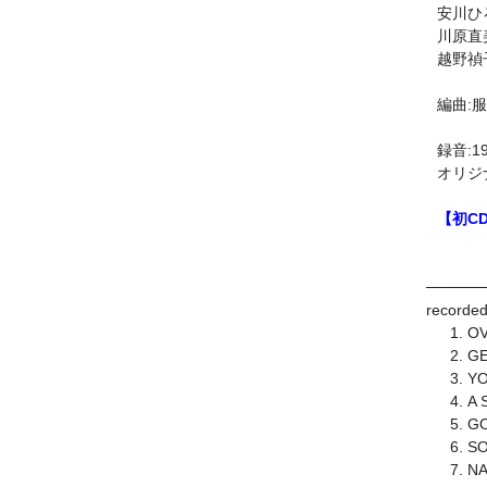
安川ひろ
川原直美(
越野禎子(
編曲:服
録音:
オリジナ
【初C
─────
recorded
O
GE
YO
A 
GO
SO
NA