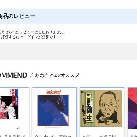
商品のレビュー
に寄せられたレビューはまだありません。
を評価するには
ログイン
が必要です。
活３５周年記
Seikoland 武道館ラ
六代目 三遊亭圓
吹