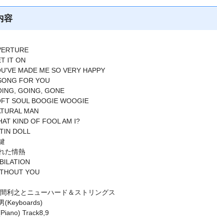
内容
VERTURE
T IT ON
U'VE MADE ME SO VERY HAPPY
SONG FOR YOU
ING, GOING, GONE
FT SOUL BOOGIE WOOGIE
TURAL MAN
AT KIND OF FOOL AM I?
TIN DOLL
鍵
れた情熱
BILATION
ITHOUT YOU
宮間利之とニューハード＆ストリングス
Keyboards)
iano) Track8,9