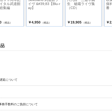
イタル武道館
イヴ &#39;83【Blu-r
生 秘蔵ライヴ集
保
総集編
ay】
（CD）
番
0
￥4,950
￥19,905
￥2
（税込）
（税込）
（税込）
遅延について
事務手数料のご負担について