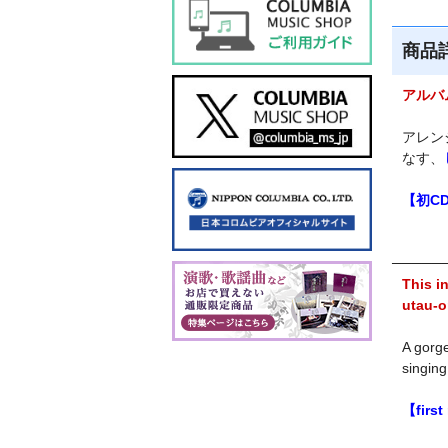
商品
アルバ
アレン
なす、
【初C
─────
This i
utau-o
A gorg
singing
【first