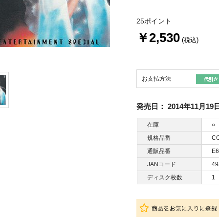
25ポイント
￥2,530
(税込)
お支払方法
発売日：
2014年11月19
在庫
○
規格品番
CO
通販品番
E6
JANコード
49
ディスク枚数
1