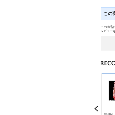
この
この商品
レビュー
さだまさ
空(くう) 「三越ま
THE IDOLM@STER
芸能生