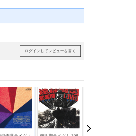
ログインしてレビューを書く
奏楽燦選ライヴ／
黎明期ライヴ！ 196
吹奏楽燦選ライヴ／