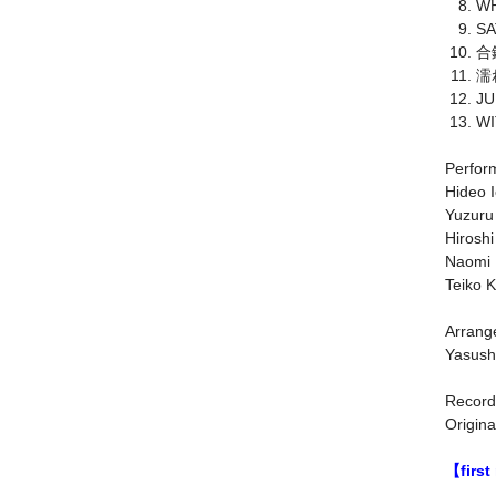
WH
SA
合鍵
濡れ
JU
W
Perfor
Hideo 
Yuzuru
Hirosh
Naomi 
Teiko 
Arrange
Yasushi
Recorde
Origin
【first