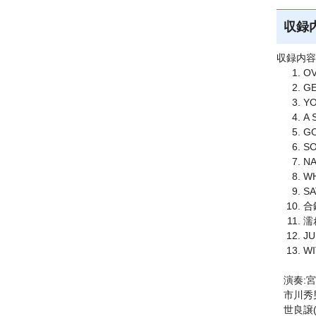
収録
収録内容
O
GE
YO
A 
GO
SO
NA
WH
SA
合
濡
JU
W
演奏:
市川秀男(
世良譲(P