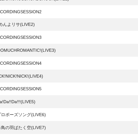
CORDINGSESSION2
めんよリサ(LIVE2)
CORDINGSESSION3
OMUCHROMANTIC!(LIVE3)
CORDINGSESSION4
K!NICK!NICK!(LIVE4)
CORDINGSESSION5
!Da!!Da!!!(LIVE5)
プロポーズソング(LIVE6)
春鳥の羽ばたく空(LIVE7)