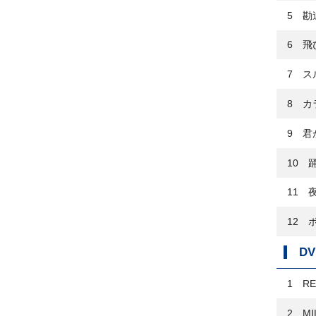
5 勘
6 飛
7 ス
8 カ
9 君
10 
11 
12 
D
1 RE
2 MI