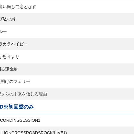
違い転じて恋となす
び込む男
ルー
ラカラベイビー
が思うより
踊る運命線
夜明けのフェリー
ボクらの未来を信じる理由
VD※初回盤のみ
CORDINGSESSION1
LLIONCROSSROADSROCK(LIVE1)