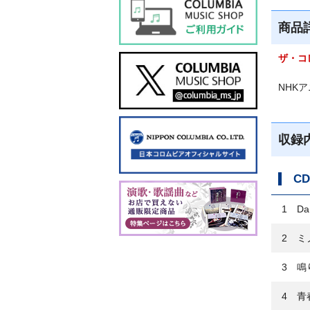
商品
ザ・コ
NHK
収録
CD
1 Da!
2 ミ
3 鳴
4 青