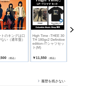
ートのキングは口
High Time -THEE 30
ジューシーマーマレ
がない（通常盤）
TH 180gx2 Definitive
ード
edition-/Tシャツセッ
ト(M)
,500
￥11,550
￥3,300
（税込）
（税込）
（税込）
履歴を残さない