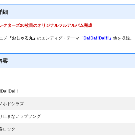
詳細
レクターズ
20枚目のオリジナルフルアルバム完成
アニメ
『おじゃる丸』
のエンディグ・テーマ
「Da!Da!!Da!!!」
他を収録。
内容
Da!!Da!!!
ノホドシラズ
り止まないラブソング
春ロック