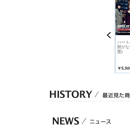
と言えな
【初回限定盤（ＤＶ
IMMORAL WEDDIN
ハート
そびれた
Ｄ付き）】新・演歌
G／Silent Carnival
髭がな
盤）
名曲コレクション
【初回限定盤】
盤)
￥3,666
￥1,650
￥5,50
込）
（税込）
（税込）