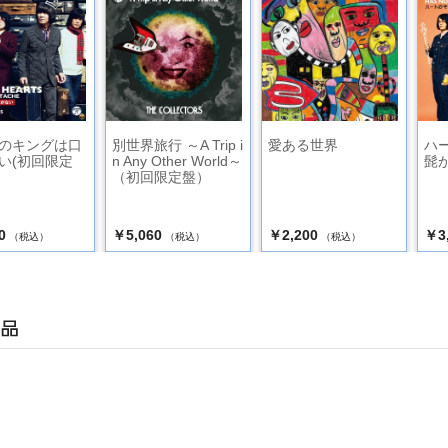
のキングは口
別世界旅行 ～A Trip i
愛ある世界
ハ
い(初回限定
n Any Other World～
髭
（初回限定盤）
0
￥5,060
￥2,200
￥3
（税込）
（税込）
（税込）