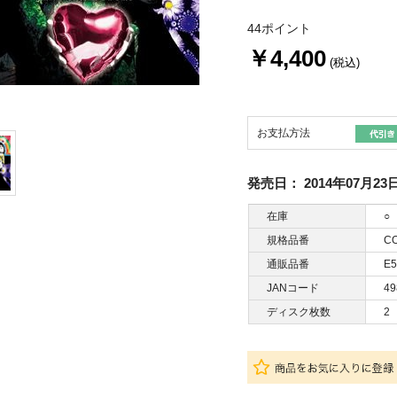
44ポイント
￥4,400
(税込)
お支払方法
発売日：
2014年07月23
在庫
○
規格品番
CO
通販品番
E5
JANコード
49
ディスク枚数
2