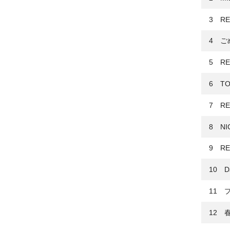
3 RE
4 ご
5 RE
6 TO
7 RE
8 NIC
9 RE
10 Da
11 
12 