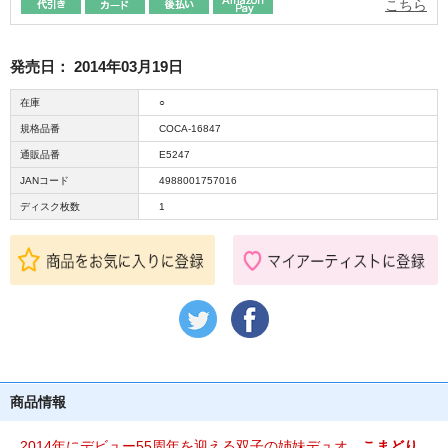
こちら
発売日：
2014年03月19日
在庫
○
規格品番
COCA-16847
通販品番
E5247
JANコード
4988001757016
ディスク枚数
1
商品情報
2014年にデビュー55周年を迎える双子の姉妹デュオ、
こまどり