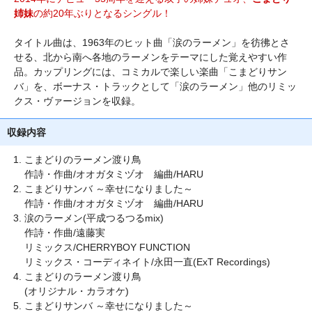
姉妹
の約20年ぶりとなるシングル！
タイトル曲は、1963年のヒット曲「涙のラーメン」を彷彿とさ
せる、北から南へ各地のラーメンをテーマにした覚えやすい作
品。カップリングには、コミカルで楽しい楽曲「こまどりサン
バ」を、ボーナス・トラックとして「涙のラーメン」他のリミッ
クス・ヴァージョンを収録。
収録内容
こまどりのラーメン渡り鳥
作詩・作曲/オオガタミヅオ 編曲/HARU
こまどりサンバ ～幸せになりました～
作詩・作曲/オオガタミヅオ 編曲/HARU
涙のラーメン(平成つるつるmix)
作詩・作曲/遠藤実
リミックス/CHERRYBOY FUNCTION
リミックス・コーディネイト/永田一直(ExT Recordings)
こまどりのラーメン渡り鳥
(オリジナル・カラオケ)
こまどりサンバ ～幸せになりました～