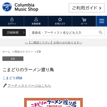
詳細検索
楽曲名・アーティスト名などを入力
楽曲名・アーティスト名などを入力
↓↓【ご確認ください】お知らせがあります↓↓
ホーム
>
商品カテゴリー
>
CD
こまどりのラーメン渡り鳥
こまどり姉妹
アーティストページはこちら