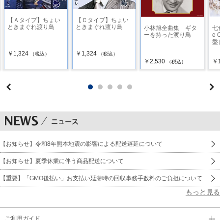
【Ａタイプ】ちょい
【Ｃタイプ】ちょい
ときまぐれ渡り鳥
ときまぐれ渡り鳥
小林旭全曲集 ギタ
七
ーを持った渡り鳥
e
盤
￥1,324
￥1,324
（税込）
（税込）
￥2,530
￥1
（税込）
【お知らせ】令和8年熊本地震の影響による配送遅延について
【お知らせ】夏季休業に伴う商品配送について
【重要】「GMO後払い」お支払い延滞時の回収事務手数料のご負担について
もっと見る
ご利用ガイド