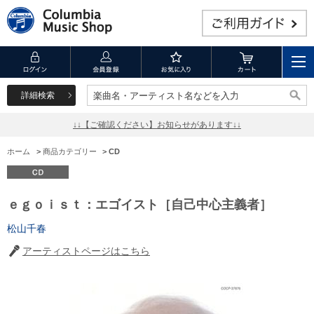
詳細検索
楽曲名・アーティスト名などを入力
楽曲名・アーティスト名などを入力
↓↓【ご確認ください】お知らせがあります↓↓
ホーム
>
商品カテゴリー
>
CD
ｅｇｏｉｓｔ：エゴイスト［自己中心主義者］
松山千春
アーティストページはこちら