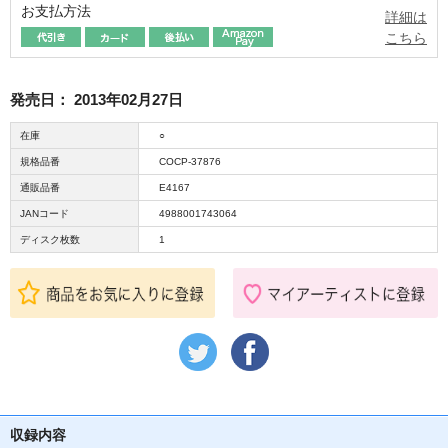
お支払方法
詳細は
こちら
発売日：
2013年02月27日
在庫
○
規格品番
COCP-37876
通販品番
E4167
JANコード
4988001743064
ディスク枚数
1
収録内容