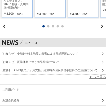
春
なる愛よ夢よ」 ～1
盤
982.7 札幌・真駒内
屋外競技場～
￥8
￥3,300
￥3,300
￥3,300
（税込）
（税込）
（税込）
【お知らせ】令和8年熊本地震の影響による配送遅延について
【お知らせ】夏季休業に伴う商品配送について
【重要】「GMO後払い」お支払い延滞時の回収事務手数料のご負担について
もっと見る
ご利用ガイド
新規会員登録