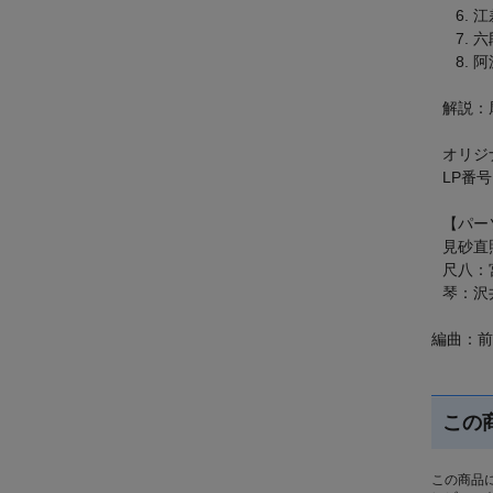
江
六
阿
解説：尾川
オリジナ
LP番号
【パー
見砂直
尺八：
琴：沢
編曲：前
この
この商品