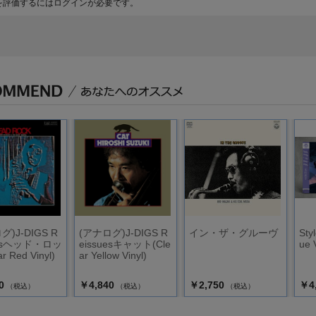
を評価するには
ログイン
が必要です。
グ)J-DIGS R
(アナログ)J-DIGS R
イン・ザ・グルーヴ
Sty
uesヘッド・ロッ
eissuesキャット(Cle
ue 
r Red Vinyl)
ar Yellow Vinyl)
0
￥4,840
￥2,750
￥4
（税込）
（税込）
（税込）