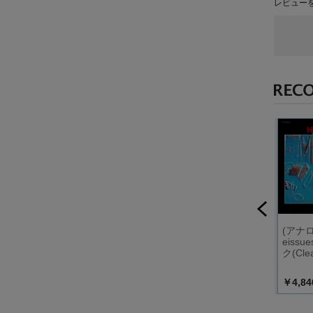
レビュー
DIGS R
ファースト・アルバ
ドラム・メソード
(アナロ
魔と11人
ム
eiss
lear De
ク(Clea
nyl）
￥2,200
￥2,200
￥4,84
込）
（税込）
（税込）