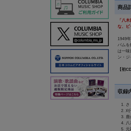
商品
「八木
な、ビ
194
バムを
は一味
ン・ジ
【初C
収録
さ
刈
鹿
八
元