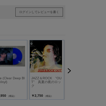
ログインしてレビューを書く
le (Clear Deep Bl
JAZZ＆ROCK “OU
メモリー・レーン
Vinyl)
T” 真夏の夜のロッ
ク
,950
￥2,750
￥2,640
（税込）
（税込）
（税込）