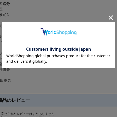
差追分
段
波踊り
雄介(universounds/Deep Jazz Reality)
ルリリース：1972/5/25
：NCB-7016
ソネル】
照と東京キューバン・ボーイズ
宮田耕八朗
井忠夫
田憲男
商品のレビュー
に寄せられたレビューはまだありません。