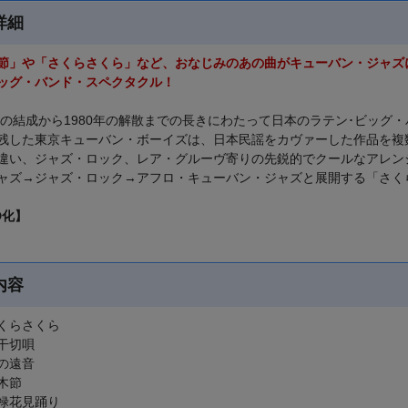
詳細
節」や「さくらさくら」など、おなじみのあの曲がキューバン・ジャズ
ッグ・バンド・スペクタクル！
9年の結成から1980年の解散までの長きにわたって日本のラテン･ビッグ
残した東京キューバン・ボーイズは、日本民謡をカヴァーした作品を複
違い、ジャズ・ロック、レア・グルーヴ寄りの先鋭的でクールなアレン
ャズ→ジャズ・ロック→アフロ・キューバン・ジャズと展開する「さく
D化】
内容
くらさくら
干切唄
の遠音
木節
禄花見踊り