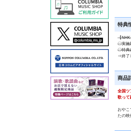
特典
【NH
〇実施
〇特典
⇒終了
商品
全国ツ
歌って
おやこ
たの映