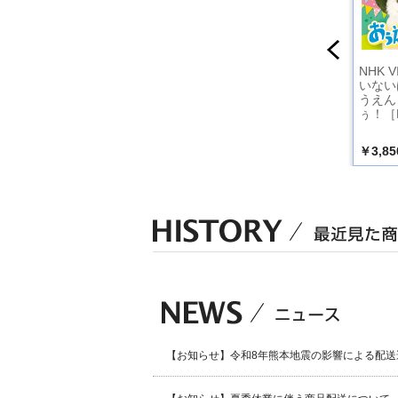
つく♪バ
ショコラちゃんとい
ショコラちゃんとい
NHK 
こどもの
っしょみんなとうた
っしょえいごはとも
いない
ムビアキ
おう
だち
うえん
ぅ！［B
￥2,530
￥2,530
￥3,85
込）
（税込）
（税込）
【お知らせ】令和8年熊本地震の影響による配送