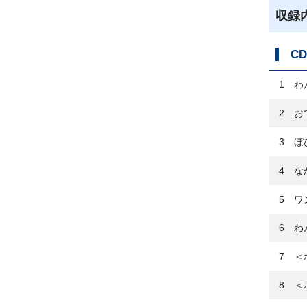
収録
CD
1 わ
2 お
3 ぼ
4 な
5 ワ
6 わ
7 ＜
8 ＜