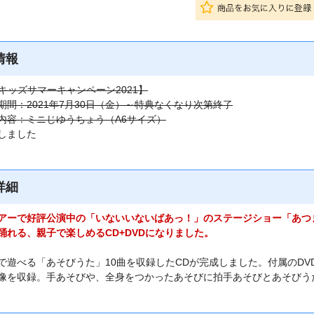
情報
Kキッズサマーキャンペーン2021】
期間：2021年7月30日（金）～特典なくなり次第終了
内容：ミニじゆうちょう（A6サイズ）
しました
詳細
アーで好評公演中の「いないいないばあっ！」のステージショー「あつ
踊れる、親子で楽しめるCD+DVDになりました。
で遊べる「あそびうた」10曲を収録したCDが完成しました。付属のD
像を収録。手あそびや、全身をつかったあそびに拍手あそびとあそびう