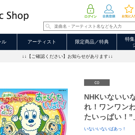
HKいないいないばあっ！「あつまれ！ワンワンわんだーらんど “あそびうたいっぱい！”」 | いないいないばあ
特集
ンル
アーティスト
限定商品／特典
↓↓【ご確認ください】お知らせがあります↓↓
NHKいないい
れ！ワンワンわ
たいっぱい！”
いないいないばあっ！