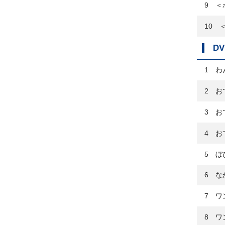
9 ＜
10 
DV
1 わ
2 お
3 お
4 お
5 ぼ
6 な
7 ワ
8 ワ