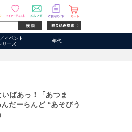
っ！
／イベント
年代
シリーズ
ないばあっ！「あつま
んだーらんど “あそびう
」