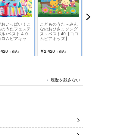
がおいっぱい！こ
こどものうた～みん
ＮＨＫＤＶＤいない
ものうたフェステ
なのおひさまソング
いないばあっ！ワン
バル♪ベスト４０
ス～ベスト40【コロ
ツー！パンツー！
コロムビアキッ
ムビアキッズ】
】
,420
￥2,420
￥3,520
（税込）
（税込）
（税込）
履歴を残さない