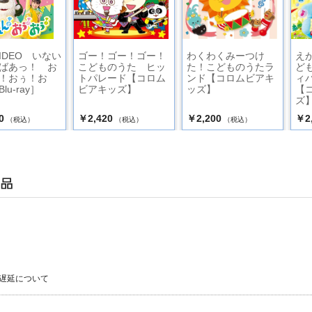
VIDEO いない
ゴー！ゴー！ゴー！
わくわくみーつけ
え
ばあっ！ お
こどものうた ヒッ
た！こどものうたラ
ど
！おぅ！お
トパレード【コロム
ンド【コロムビアキ
ィ
lu-ray］
ビアキッズ】
ッズ】
【
ズ
0
￥2,420
￥2,200
￥2
（税込）
（税込）
（税込）
遅延について