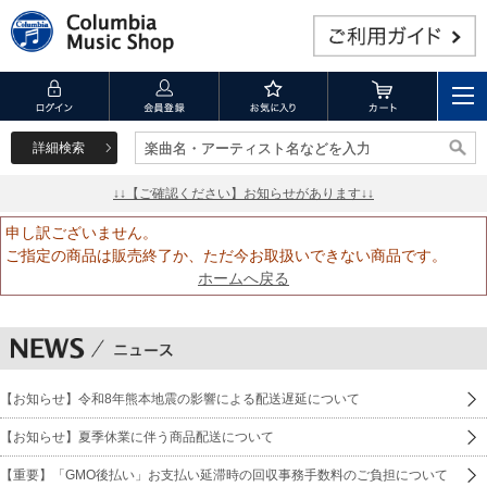
詳細検索
楽曲名・アーティスト名などを入力
楽曲名・アーティスト名などを入力
↓↓【ご確認ください】お知らせがあります↓↓
申し訳ございません。
ご指定の商品は販売終了か、ただ今お取扱いできない商品です。
ホームへ戻る
【お知らせ】令和8年熊本地震の影響による配送遅延について
【お知らせ】夏季休業に伴う商品配送について
【重要】「GMO後払い」お支払い延滞時の回収事務手数料のご負担について