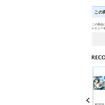
この
この商品
レビュー
M@STER
THE IDOLM@STER
THE IDOLM@STER
劇場版