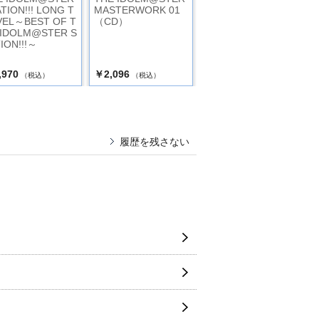
TION!!! LONG T
MASTERWORK 01
ＳＴＥＲ７６５ＰＲ
VEL～BEST OF T
（CD）
ＯＡＬＬＳＴＡＲＳ
 IDOLM@STER S
＋ＧＲＥ＠ＴＥＳＴ
ION!!!～
ＢＥＳＴ！ ＳＷＥＥ
Ｔ＆ＳＭＩＬＥ！
,970
￥2,096
￥3,981
（税込）
（税込）
（税込）
履歴を残さない