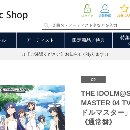
TER ANIM@TION MASTER 04 TVアニメーション「アイドルマスター」新オープニング・テーマ《通常盤》 | TH
特集
ンル
アーティスト
限定商品／特典
↓↓【ご確認ください】お知らせがあります↓↓
THE IDOLM@
MASTER 0
ドルマスター
《通常盤》