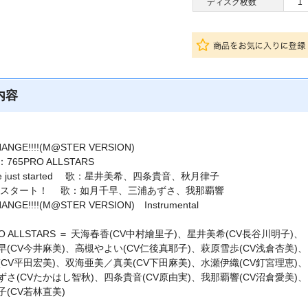
ディスク枚数
1
内容
ANGE!!!!(M@STER VERSION)
：765PRO ALLSTARS
e just started 歌：星井美希、四条貴音、秋月律子
 スタート！ 歌：如月千早、三浦あずさ、我那覇響
ANGE!!!!(M@STER VERSION) Instrumental
RO ALLSTARS ＝ 天海春香(CV中村繪里子)、星井美希(CV長谷川明子)、
早(CV今井麻美)、高槻やよい(CV仁後真耶子)、萩原雪歩(CV浅倉杏美)、
(CV平田宏美)、双海亜美／真美(CV下田麻美)、水瀬伊織(CV釘宮理恵)、
ずさ(CVたかはし智秋)、四条貴音(CV原由実)、我那覇響(CV沼倉愛美)、
子(CV若林直美)