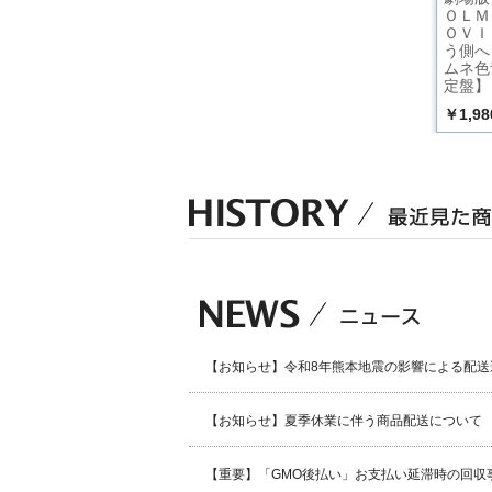
ORK 03
MASTERWORK 02
ANIM@TION MAST
ＯＬＭ
（CD）
ER 07
ＯＶＩ
う側へ
ムネ色
定盤】
￥2,096
￥2,934
￥1,98
込）
（税込）
（税込）
【お知らせ】令和8年熊本地震の影響による配送
【お知らせ】夏季休業に伴う商品配送について
【重要】「GMO後払い」お支払い延滞時の回収