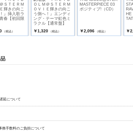
＠ＳＴＥＲＭ
ＯＬＭ＠ＳＴＥＲＭ
MASTERPIECE 03
STA
Ｅ輝きの向こ
ＯＶＩＥ輝きの向こ
ポジティブ!（CD）
RA
！』挿入歌ラ
う側へ！』エンディ
HE
青春【初回限
ング・テーマ虹色ミ
TAT
ラクル【通常盤】
0
￥1,320
￥2,096
￥2
（税込）
（税込）
（税込）
遅延について
事務手数料のご負担について