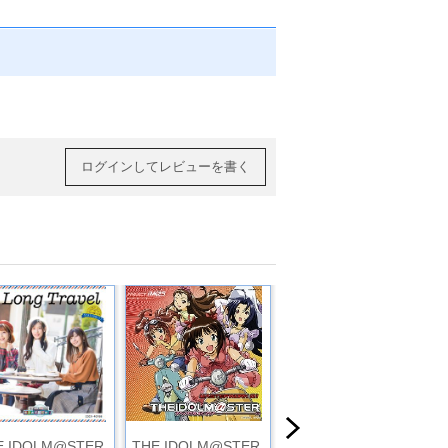
ログインしてレビューを書く
E IDOLM@STER
THE IDOLM@STER
ＴＨＥＩＤＯＬＭ＠