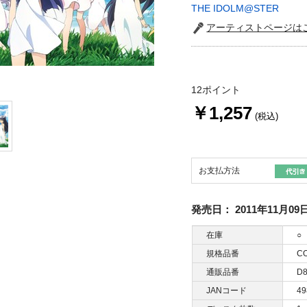
THE IDOLM@STER
アーティストページは
12ポイント
￥1,257
(税込)
お支払方法
発売日：
2011年11月09
在庫
○
規格品番
CO
通販品番
D8
JANコード
49