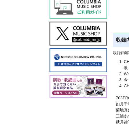
収録
収録内容
CH
歌
W
今
CH
765P
如月千
菊地真
三浦あ
秋月律