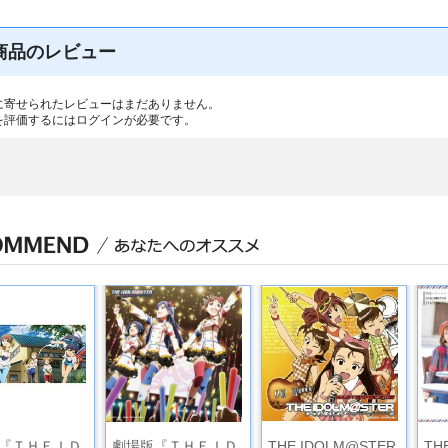
商品のレビュー
に寄せられたレビューはまだありません。
を評価するには
ログイン
が必要です。
『ＴＨＥＩＤ
劇場版『ＴＨＥＩＤ
THE IDOLM@STER
TH