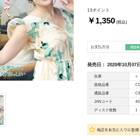
13ポイント
￥1,350
(税込)
お支払方法
発売日：
2020年10月07
在庫
○
規格品番
CO
通販品番
C8
JANコード
45
ディスク枚数
1