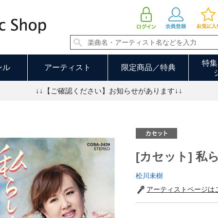
[カセット] 私らしくて | 松川未樹
特集
ンル
アーティスト
限定商品／特典
↓↓【ご確認ください】お知らせがあります↓↓
[カセット] 私
松川未樹
アーティストページは