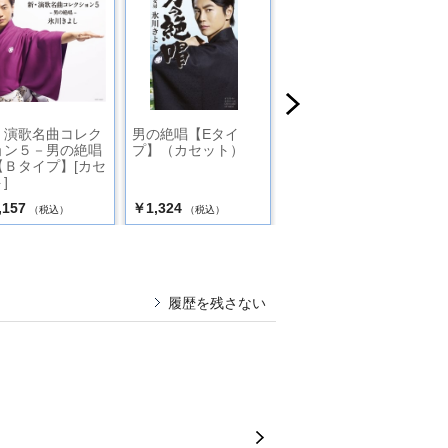
・演歌名曲コレク
男の絶唱【Eタイ
演歌人生（平成版）
ョン５－男の絶唱
プ】（カセット）
[カセット]
【Ｂタイプ】[カセ
]
,157
￥1,324
￥1,324
（税込）
（税込）
（税込）
履歴を残さない