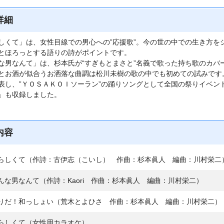
詳細
しくて」は、女性目線での男心への”応援歌”。今の世の中での生き方を
とほろっとする語りの詩がポイントです。
な男なんて」は、杉本氏が“すぎもとまさと”名義で歌った持ち歌のカバ
とお酒が似合うお洒落な曲調は松川未樹の歌の中でも初めての試みです
表し、”ＹＯＳＡＫＯＩソーラン”の踊りソングとして全国の祭りイベン
」も収録しました。
内容
私らしくて（作詩：古伊志（こいし） 作曲：杉本眞人 編曲：川村栄二
んな男なんて（作詩：Kaori 作曲：杉本眞人 編曲：川村栄二）
祭りだ！和っしょい（荒木とよひさ 作曲：杉本眞人 編曲：川村栄二）
らしくて（女性用カラオケ）