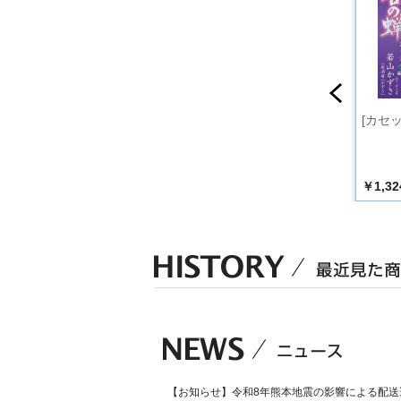
 風の尾道
ストロベリームーン
飯田線 [カセット]
[カセッ
【カセット】
￥1,324
￥1,324
￥1,32
込）
（税込）
（税込）
【お知らせ】令和8年熊本地震の影響による配送