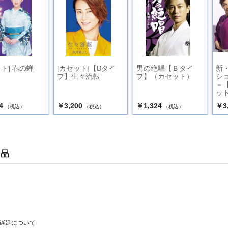
ト] 春の蝉
[カセット]【Bタイ
男の絶唱【Ｂタイ
新
プ】生々流転
プ】（カセット）
シ
－
ット
4
￥3,200
￥1,324
￥3
（税込）
（税込）
（税込）
遅延について