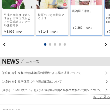
居酒屋「津軽」
平成２９年度（第５
松原のぶえ全曲集２
TH
３回）日本コロムビ
０１３
CI
ア全国吟詠コンクー
ER
ル課題吟萩
￥1,362
（税込）
￥3,056
￥3,143
￥
（税込）
（税込）
【お知らせ】令和8年熊本地震の影響による配送遅延について
【お知らせ】夏季休業に伴う商品配送について
【重要】「GMO後払い」お支払い延滞時の回収事務手数料のご負担について
もっと見る