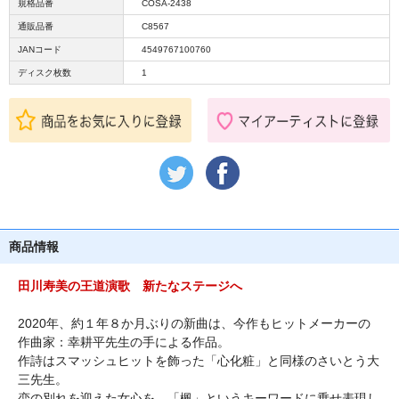
規格品番
COSA-2438
通販品番
C8567
JANコード
4549767100760
ディスク枚数
1
商品情報
田川寿美の王道演歌 新たなステージへ
2020年、約１年８か月ぶりの新曲は、今作もヒットメーカーの
作曲家：幸耕平先生の手による作品。
作詩はスマッシュヒットを飾った「心化粧」と同様のさいとう大
三先生。
恋の別れを迎えた女心を、「楓」というキーワードに乗せ表現し