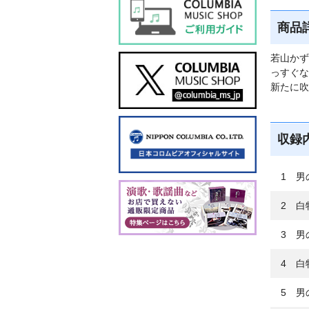
商品
若山かず
っすぐな
新たに吹
収録
1 男
2 白牡
3 男
4 白
5 男