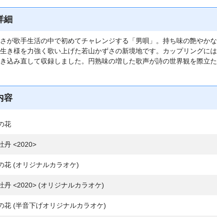
詳細
さが歌手生活の中で初めてチャレンジする「男唄」。持ち味の艶やかな
生き様を力強く歌い上げた若山かずさの新境地です。カップリングには1
き込み直して収録しました。円熟味の増した歌声が詩の世界観を際立た
内容
の花
丹 <2020>
の花 (オリジナルカラオケ)
牡丹 <2020> (オリジナルカラオケ)
の花 (半音下げオリジナルカラオケ)