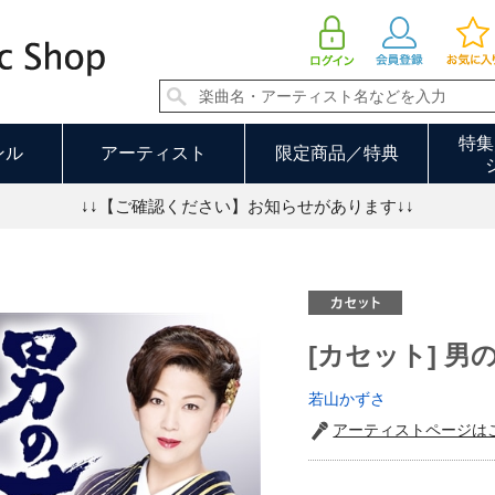
[カセット] 男の花 | 若山かずさ
特集
ンル
アーティスト
限定商品／特典
↓↓【ご確認ください】お知らせがあります↓↓
[カセット] 男
若山かずさ
アーティストページは