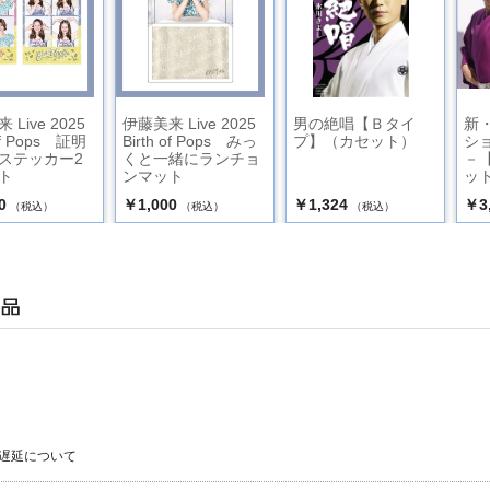
Live 2025
伊藤美来 Live 2025
男の絶唱【Ｂタイ
新
 of Pops 証明
Birth of Pops みっ
プ】（カセット）
シ
ステッカー2
くと一緒にランチョ
－
ト
ンマット
ット
0
￥1,000
￥1,324
￥3
（税込）
（税込）
（税込）
遅延について