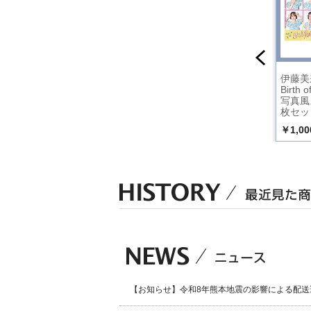
セット】
男と女の子守唄（カ
男の絶唱【Aタイ
伊藤美来 
セット）
プ】（カセット）
Birth
写真風
枚セッ
￥1,324
￥1,324
￥1,00
込）
（税込）
（税込）
【お知らせ】令和8年熊本地震の影響による配送