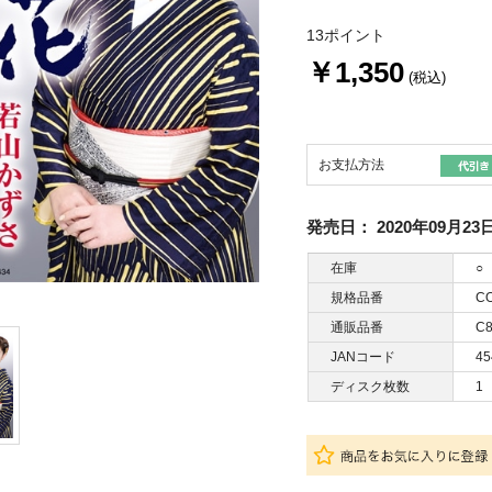
13ポイント
￥1,350
(税込)
お支払方法
発売日：
2020年09月23
在庫
○
規格品番
CO
通販品番
C8
JANコード
45
ディスク枚数
1