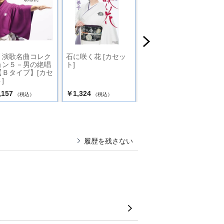
・演歌名曲コレク
石に咲く花 [カセッ
[カセット] 遠い花
ョン５－男の絶唱
ト]
【Ｂタイプ】[カセ
]
,157
￥1,324
￥1,324
（税込）
（税込）
（税込）
履歴を残さない