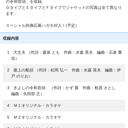
の令和音頭」を収録。
ＤタイプとＥタイプとＦタイプでジャケットの写真は全て異なり
ます。
スペシャル特典応募ハガキ封入！(予定）
収録内容
1 大丈夫 （作詩：森坂 とも 作曲：水森 英夫 編曲：石倉 重
信）
2 最上の船頭 （作詩：松岡 弘一 作曲：水森 英夫 編曲：伊
戸 のりお）
3 きよしの令和音頭 （作詩：かず 翼 作曲：桧原 さとし
編曲：矢田部 正）
4 Ｍ１オリジナル・カラオケ
5 Ｍ２オリジナル・カラオケ