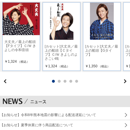
大丈夫／最上の船頭
【Fタイプ】Ｃ/Ｗ き
[カセット]大丈夫／最
[カセット]大丈夫／最
[
よしの令和音頭
上の船頭【Ｃタイ
上の船頭【Gタイ
上
プ】Ｃ/Ｗ きよしのよ
プ】
プ
さこい鴎
￥1,324
（税込）
￥1,324
￥1,350
￥1
（税込）
（税込）
【お知らせ】令和8年熊本地震の影響による配送遅延について
【お知らせ】夏季休業に伴う商品配送について