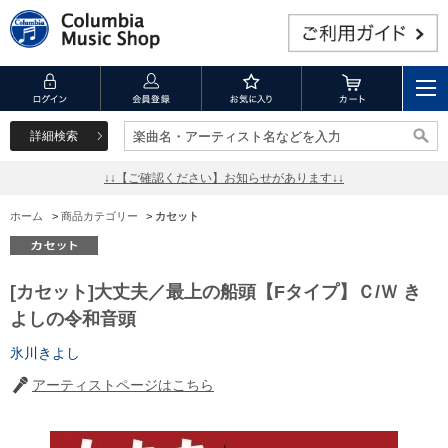
詳細検索
楽曲名・アーティスト名などを入力
楽曲名・アーティスト名などを入力
↓↓【ご確認ください】お知らせがあります↓↓
ホーム
>
商品カテゴリー
>
カセット
[カセット]大丈夫／最上の船頭【Fタイプ】Ｃ/Ｗ き
よしの令和音頭
氷川きよし
アーティストページはこちら