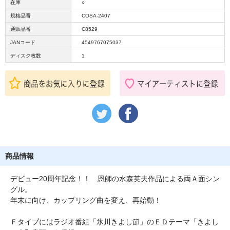
在庫
○
規格品番
COSA-2407
通販品番
C8529
JANコード
4549767075037
ディスク枚数
1
商品情報
デビュー20周年記念！！ 恩師の水森英夫作品による両Ａ面シン
グル。
年末に向け、カップリング曲を変え、再始動！
Ｆタイプにはラジオ番組「氷川きよし節」のＥＤテーマ「きよし