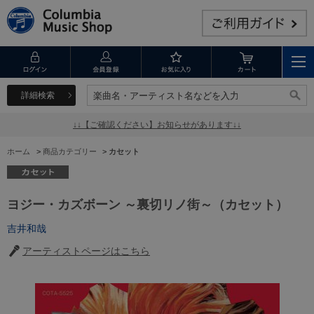
詳細検索
楽曲名・アーティスト名などを入力
楽曲名・アーティスト名などを入力
↓↓【ご確認ください】お知らせがあります↓↓
ホーム
>
商品カテゴリー
>
カセット
ヨジー・カズボーン ～裏切リノ街～（カセット）
吉井和哉
アーティストページはこちら