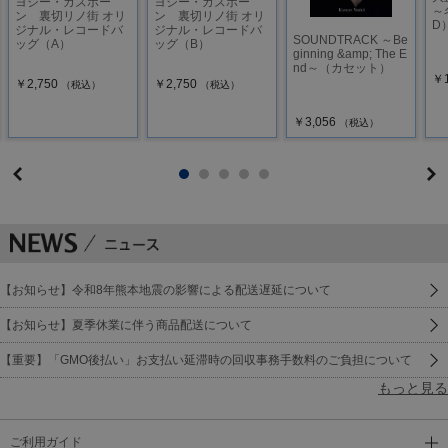
ヨジー・カズボー
ヨジー・カズボー
～
ン 裏切リノ街 オリ
ン 裏切リノ街 オリ
D
ジナル・レコードバ
ジナル・レコードバ
SOUNDTRACK ～Be
ッグ（A）
ッグ（B）
ginning &amp; The E
nd～（カセット）
￥1
￥2,750
￥2,750
（税込）
（税込）
￥3,056
（税込）
【お知らせ】令和8年熊本地震の影響による配送遅延について
【お知らせ】夏季休業に伴う商品配送について
【重要】「GMO後払い」お支払い延滞時の回収事務手数料のご負担について
もっと見る
ご利用ガイド