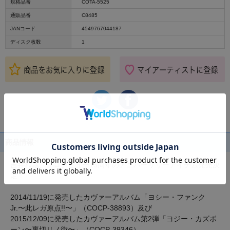
規格品番
COTA-5525
通販品番
C8485
JANコード
4549767044187
ディスク枚数
1
商品情報
吉井和哉、ソロデビュー15周年のアニバーサリーアイテム発売決
定！
2014/11/19に発売したカヴァーアルバム「ヨシー・ファンク
Jr.〜此レガ原点!!〜」（COCP-38893）及び
2015/12/09に発売したカヴァーアルバム第2弾「ヨジー・カズボ
ーン〜裏切リノ街〜」（COCP-39346）