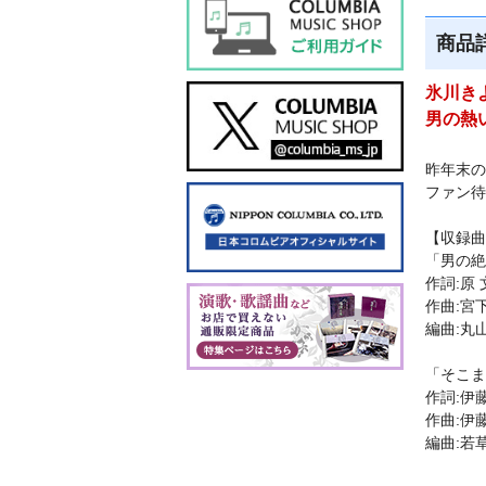
商品
氷川き
男の熱
昨年末の
ファン待
【収録曲
「男の絶
作詞:原 
作曲:宮
編曲:丸
「そこま
作詞:伊藤
作曲:伊藤
編曲:若草