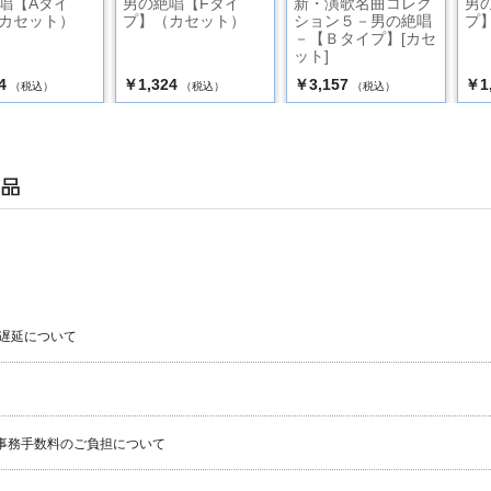
唱【Aタイ
男の絶唱【Fタイ
新・演歌名曲コレク
男
カセット）
プ】（カセット）
ション５－男の絶唱
プ
－【Ｂタイプ】[カセ
ット]
4
￥1,324
￥3,157
￥1
（税込）
（税込）
（税込）
遅延について
事務手数料のご負担について