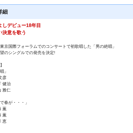
詳細
よしデビュー18年目
い決意を歌う
東京国際フォーラムでのコンサートで初歌唱した「男の絶唱」
望のシングルでの発売を決定!
】
唱」
文彦
下 健治
山 雅仁
で春が・・・」
 薫
 薫
 恵