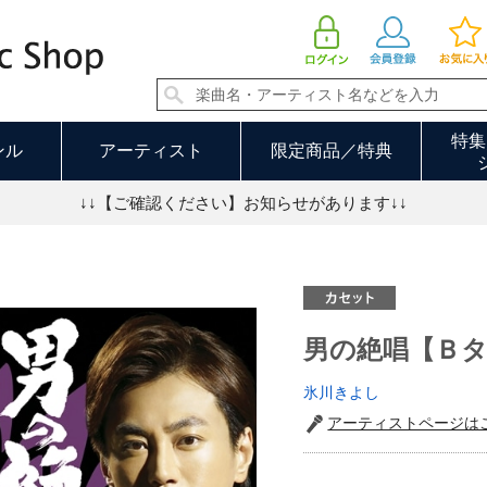
男の絶唱【Ｂタイプ】（カセット） | 氷川きよし
特集
ンル
アーティスト
限定商品／特典
↓↓【ご確認ください】お知らせがあります↓↓
男の絶唱【Ｂ
氷川きよし
アーティストページは