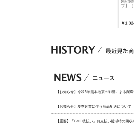
Ｃタイ
男の絶唱【Ｂタイ
男の絶唱【Fタイ
男の絶
プ】
プ】
プ】（
￥1,324
￥1,324
￥1,32
込）
（税込）
（税込）
【お知らせ】令和8年熊本地震の影響による配送
【お知らせ】夏季休業に伴う商品配送について
【重要】「GMO後払い」お支払い延滞時の回収