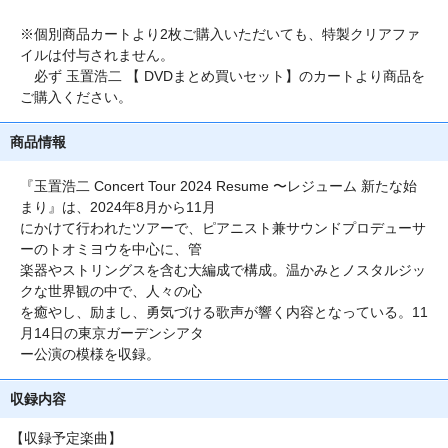
※個別商品カートより2枚ご購入いただいても、特製クリアファ
イルは付与されません。
必ず 玉置浩二 【 DVDまとめ買いセット】のカートより商品を
ご購入ください。
商品情報
『玉置浩二 Concert Tour 2024 Resume 〜レジューム 新たな始
まり』は、2024年8月から11月
にかけて行われたツアーで、ピアニスト兼サウンドプロデューサ
ーのトオミヨウを中心に、管
楽器やストリングスを含む大編成で構成。温かみとノスタルジッ
クな世界観の中で、人々の心
を癒やし、励まし、勇気づける歌声が響く内容となっている。11
月14日の東京ガーデンシアタ
ー公演の模様を収録。
収録内容
【収録予定楽曲】