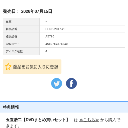
発売日：
2026年07月15日
在庫
○
規格品番
COZB-2317-20
通販品番
A5786
JANコード
4549767374840
ディスク枚数
4
特典情報
玉置浩二【DVDまとめ買いセット】
は
≪こちら≫
から購入で
きます。