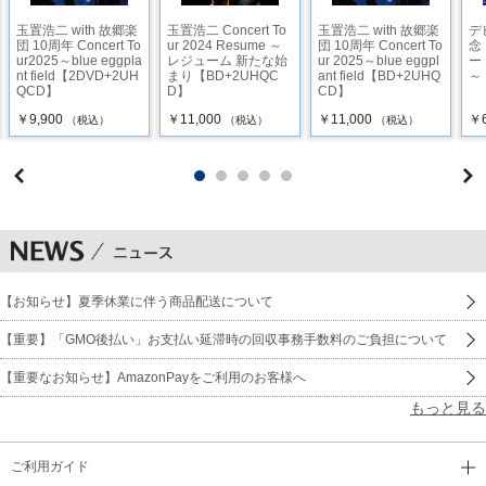
玉置浩二 with 故郷楽
玉置浩二 Concert To
玉置浩二 with 故郷楽
デ
団 10周年 Concert To
ur 2024 Resume ～
団 10周年 Concert To
念
ur2025～blue eggpla
レジューム 新たな始
ur 2025～blue eggpl
ー
nt field【2DVD+2UH
まり【BD+2UHQC
ant field【BD+2UHQ
～
QCD】
D】
CD】
￥9,900
￥11,000
￥11,000
￥6
（税込）
（税込）
（税込）
【お知らせ】夏季休業に伴う商品配送について
【重要】「GMO後払い」お支払い延滞時の回収事務手数料のご負担について
【重要なお知らせ】AmazonPayをご利用のお客様へ
もっと見る
ご利用ガイド