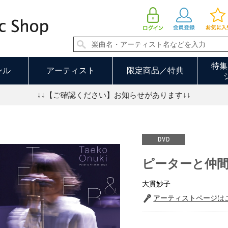
ピーターと仲間たち2024（DVD） | 大貫妙子
特集
ンル
アーティスト
限定商品／特典
↓↓【ご確認ください】お知らせがあります↓↓
ピーターと仲間た
大貫妙子
アーティストページは