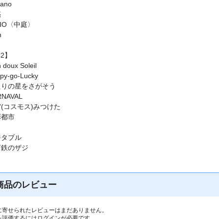
cano
惑
ATIO〈中庭〉
n
C2】
 doux Soleil
py-go-Lucky
ふたりの星をさがそう
RNAVAL
宙(コスモス)みつけた
彩都市
ジタブル
地下鉄のザジ
商品のレビュー
に寄せられたレビューはまだありません。
を評価するには
ログイン
が必要です。