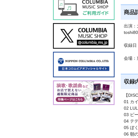
商品
出演：
toshi
収録日：
会場：
収録
【DIS
01 カ
02 LU
03 
04 
05 
06 