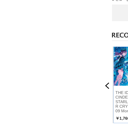
ＶＤニャ！
ムジカ・ピッコリー
WEAPON FRONT-LI
THE 
！ニャン
ノメロトロン号の仲
NE 陸上自衛隊 最
CINDE
間たち
新鋭戦車！陸戦の王
STARL
者たち DVD
R CRY
09 Mo
￥2,530
￥3,630
￥1,76
込）
（税込）
（税込）