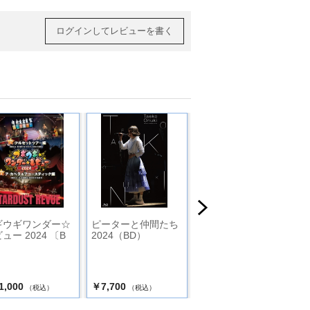
ログインしてレビューを書く
ギウギワンダー☆
ピーターと仲間たち
50周年アニバーサリ
ュー 2024 〔B
2024（BD）
ー作品「ピーターと
仲間たち」（CD）
1,000
￥7,700
￥3,500
（税込）
（税込）
（税込）