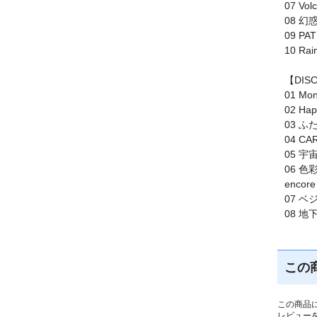
07 Vol
08 幻
09 P
10 Rai
【DIS
01 Mon
02 Hap
03 
04 CA
05 宇
06 色
encore
07 ベ
08 
この
この商品
レビュー