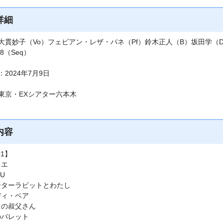
詳細
大貫妙子（Vo）フェビアン・レザ・パネ（Pf）鈴木正人（B）坂田学（D
808（Seq）
2024年7月9日
東京・EXシアター六本木
内容
C1】
イエ
LU
ピーターラビットとわたし
テディ・ベア
ぼくの叔父さん
朝のパレット