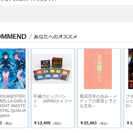
IDOLM@STER
不滅のビッグバン
童謡百年の歩み～メ
ブ
RELLA GIRLS
ド JAPANタイフー
ディアの変容と子ど
レビ
IGHT MASTE
ン
も文化～
D〕
STAL QUALIA
rgana
0
￥13,409
￥25,463
￥1
（税込）
（税込）
（税込）