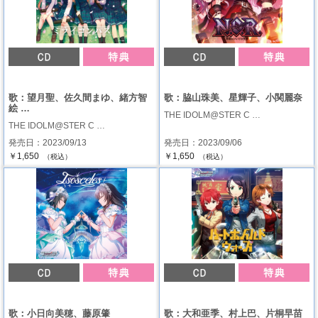
歌：望月聖、佐久間まゆ、緒方智
歌：脇山珠美、星輝子、小関麗奈
絵 …
THE IDOLM@STER C …
THE IDOLM@STER C …
発売日：2023/09/13
発売日：2023/09/06
￥1,650
￥1,650
（税込）
（税込）
歌：小日向美穂、藤原肇
歌：大和亜季、村上巴、片桐早苗