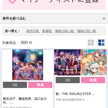
条件を絞り込む
並べ替え：
発売日順
新着順
価格の高い順
価格の安い順
300
対象商品：
件
歌：THE IDOLM@STER …
椎名法子、難波笑美、浜口あや
THE IDOLM@STER C …
め、 …