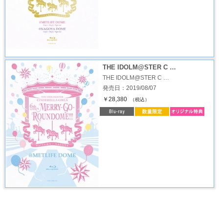
THE IDOLM@STER C …
THE IDOLM@STER C …
発売日：2019/08/07
￥28,380
（税込）