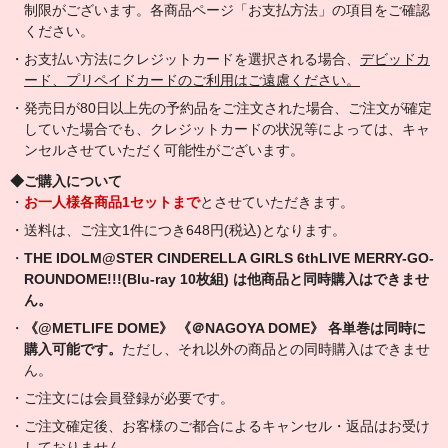
制限がございます。各商品ページ「お支払方法」の項目をご確認
ください。
・お支払い方法にクレジットカードを選択される場合、
デビッドカ
ード、プリペイドカードのご利用はご遠慮ください。
・発売日が80日以上先の予約品をご注文された場合、ご注文が確定
していた場合でも、クレジットカードの状況等によっては、キャ
ンセルさせていただく可能性がございます。
◆ご購入について
・
お一人様各商品1セットまで
とさせていただきます。
・送料は、ご注文1件につき648円(税込)となります。
・
THE IDOLM@STER CINDERELLA GIRLS 6thLIVE MERRY-GO-
ROUNDOME!!!(Blu-ray 10枚組) は他商品と同時購入はできませ
ん。
・
《@METLIFE DOME》 《＠NAGOYA DOME》 各単巻は同時に
購入可能です。
ただし、それ以外の商品との同時購入はできませ
ん。
・ご注文には会員登録が必要です。
・ご注文確定後、お客様のご都合によるキャンセル・返品はお受け
しておりません。