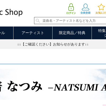
安倍なつみ
特集
ンル
アーティスト
限定商品／特典
↓↓【ご確認ください】お知らせがあります↓↓