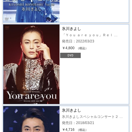
氷川きよし
「Ｙｏｕ ａｒｅ ｙｏｕ」Ｒｅｌ …
発売日：2022/03/23
￥4,800
（税込）
氷川きよし
氷川きよしスペシャルコンサート２ …
発売日：2018/03/21
￥4,716
（税込）