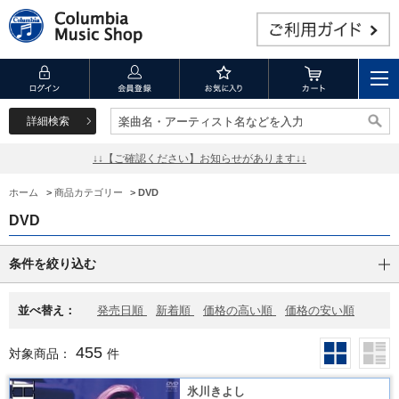
詳細検索
楽曲名・アーティスト名などを入力
楽曲名・アーティスト名などを入力
↓↓【ご確認ください】お知らせがあります↓↓
ホーム
>
商品カテゴリー
>
DVD
DVD
条件を絞り込む
並べ替え：
発売日順
新着順
価格の高い順
価格の安い順
455
対象商品：
件
氷川きよし