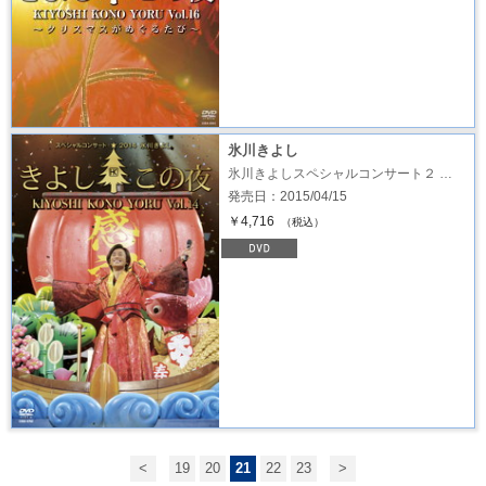
氷川きよし
氷川きよしスペシャルコンサート２ …
発売日：2015/04/15
￥4,716
（税込）
<
19
20
21
22
23
>