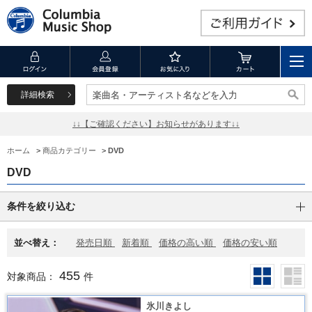
詳細検索
楽曲名・アーティスト名などを入力
楽曲名・アーティスト名などを入力
↓↓【ご確認ください】お知らせがあります↓↓
ホーム
>
商品カテゴリー
>
DVD
DVD
条件を絞り込む
並べ替え：
発売日順
新着順
価格の高い順
価格の安い順
455
対象商品：
件
氷川きよし