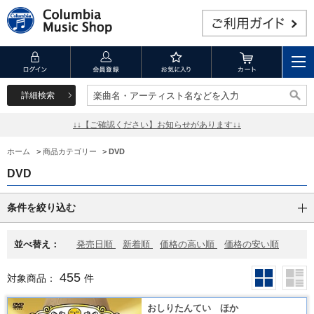
詳細検索
楽曲名・アーティスト名などを入力
楽曲名・アーティスト名などを入力
↓↓【ご確認ください】お知らせがあります↓↓
ホーム
>
商品カテゴリー
>
DVD
DVD
条件を絞り込む
並べ替え：
発売日順
新着順
価格の高い順
価格の安い順
455
対象商品：
件
おしりたんてい ほか