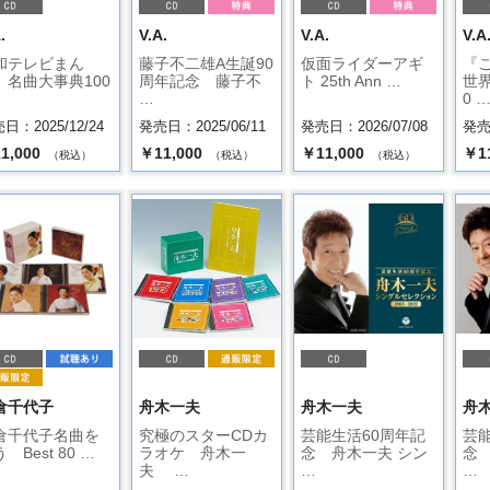
.
V.A.
V.A.
V.A
和テレビまん
藤子不二雄A生誕90
仮面ライダーアギ
『
 名曲大事典100
周年記念 藤子不
ト 25th Ann …
世
…
0 
日：2025/12/24
発売日：2025/06/11
発売日：2026/07/08
発売日
1,000
￥11,000
￥11,000
￥1
（税込）
（税込）
（税込）
倉千代子
舟木一夫
舟木一夫
舟
倉千代子名曲を
究極のスターCDカ
芸能生活60周年記
芸能
 Best 80 …
ラオケ 舟木一
念 舟木一夫 シン
念
夫 …
…
…