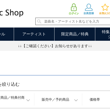
CD 並び順：価格の安い順 239／250ページ
特集
ンル
アーティスト
限定商品／特典
↓↓【ご確認ください】お知らせがあります↓↓
を絞り込む
定商品／特典付商
販売中／予約商品
価格帯