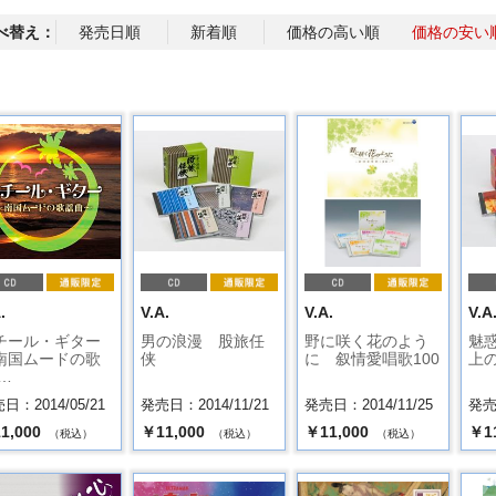
べ替え：
発売日順
新着順
価格の高い順
価格の安い
.
V.A.
V.A.
V.A
チール・ギター
男の浪漫 股旅任
野に咲く花のよう
魅
南国ムードの歌
侠
に 叙情愛唱歌100
上
…
日：2014/05/21
発売日：2014/11/21
発売日：2014/11/25
発売日
1,000
￥11,000
￥11,000
￥1
（税込）
（税込）
（税込）