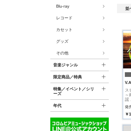
Blu-ray
並
レコード
カセット
グッズ
その他
音楽ジャンル
限定商品／特典
V.A
特集／イベント／シリ
ス
ーズ
～
謡 
年代
発売
￥1