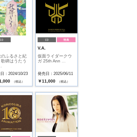
.
V.A.
歌のふるさと紀
仮面ライダークウ
＞歌碑はうたう
ガ 25th Ann …
…
：2024/10/23
発売日：2025/06/11
1,000
￥11,000
（税込）
（税込）