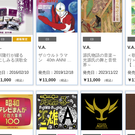
.
V.A.
V.A.
V.A
川隆行が綴る
ザ☆ウルトラマ
源氏物語の音楽～
＜
にしみる演歌全
ン 40th ANNI …
光源氏の舞と音世
行
界～
【 
日：2016/02/10
発売日：2019/12/18
発売日：2023/11/22
発売日
1,000
￥11,000
￥11,000
￥1
（税込）
（税込）
（税込）