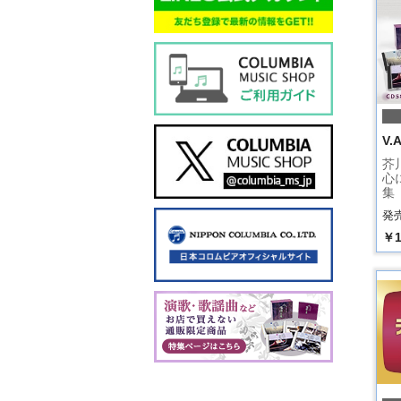
V.A
芥
心
集
発売
￥1