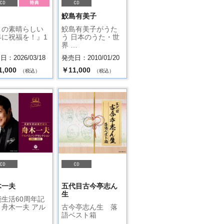
.
鮫島有美子
この素晴らしい
鮫島有美子がうた
界に祝福を！』1
う 日本のうた・世
…
界 …
：2026/03/18
発売日：2010/01/20
1,000
￥11,000
（税込）
（税込）
木一夫
五代目古今亭志ん
生
生活60周年記
 舟木一夫 アル
古今亭志ん生 落
語ベスト箱