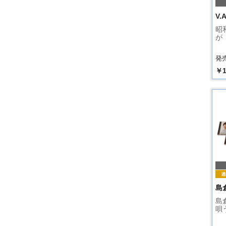
V.A
昭
が
発売
￥1
島
島
唄う