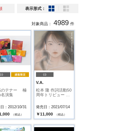
順
表示形式：
4989
対象商品：
件
.
V.A.
惑のテナー 極
松本 隆 作詞活動50
の名演集
周年トリビュー …
：2012/10/31
発売日：2021/07/14
1,000
￥11,000
（税込）
（税込）