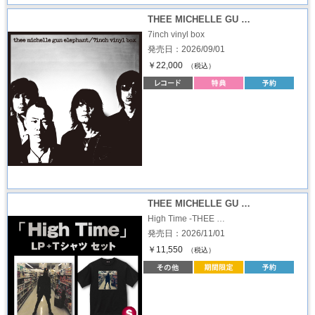
THEE MICHELLE GU …
7inch vinyl box
発売日：2026/09/01
￥22,000
（税込）
THEE MICHELLE GU …
High Time -THEE …
発売日：2026/11/01
￥11,550
（税込）