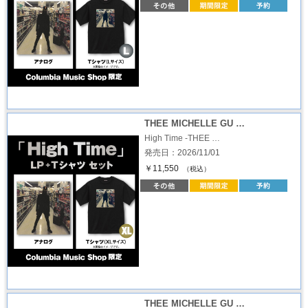
THEE MICHELLE GU …
High Time -THEE …
発売日：2026/11/01
￥11,550
（税込）
THEE MICHELLE GU …