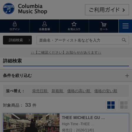
詳細検索
楽曲名・アーティスト名などを入力
楽曲名・アーティスト名などを入力
↓↓【ご確認ください】お知らせがあります↓↓
詳細検索
条件を絞り込む
並べ替え：
発売日順
新着順
価格の高い順
価格の安い順
33
対象商品：
件
THEE MICHELLE GU …
High Time -THEE …
発売日：2026/11/01