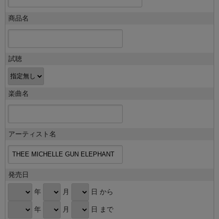
商品名
試聴
楽曲名
アーティスト名
発売日
年
月
日 から
年
月
日 まで