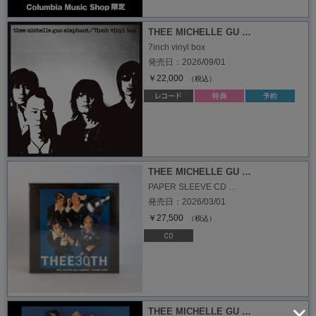
THEE MICHELLE GU …
7inch vinyl box
発売日：2026/09/01
￥22,000
（税込）
THEE MICHELLE GU …
PAPER SLEEVE CD …
発売日：2026/03/01
￥27,500
（税込）
THEE MICHELLE GU …