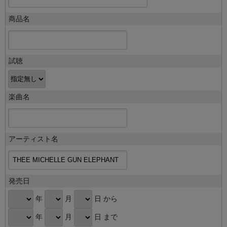
商品名
試聴
楽曲名
アーティスト名
発売日
年
月
日 から
年
月
日 まで