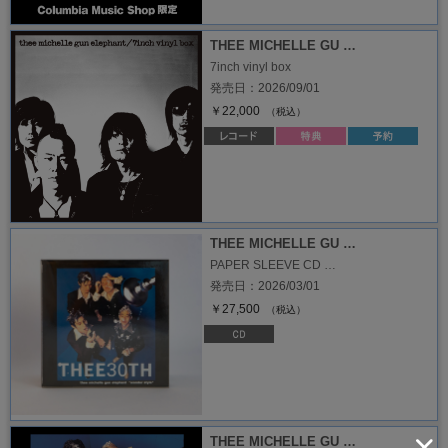
THEE MICHELLE GU …
7inch vinyl box
発売日：2026/09/01
￥22,000
（税込）
THEE MICHELLE GU …
PAPER SLEEVE CD …
発売日：2026/03/01
￥27,500
（税込）
THEE MICHELLE GU …