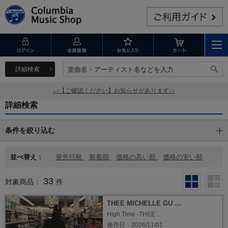
詳細検索
楽曲名・アーティスト名などを入力
楽曲名・アーティスト名などを入力
↓↓【ご確認ください】お知らせがあります↓↓
詳細検索
条件を絞り込む
並べ替え：
発売日順
新着順
価格の高い順
価格の安い順
33
対象商品：
件
THEE MICHELLE GU …
High Time -THEE …
発売日：2026/11/01