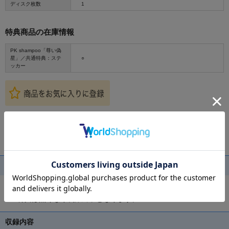
ディスク枚数
1
特典商品の在庫情報
PK shampoo「尊い偽
星」／共通特典：ステ
○
ッカー
特典情報
共通特典：ステッカー
※特典は無くなり次第終了となります。
収録内容