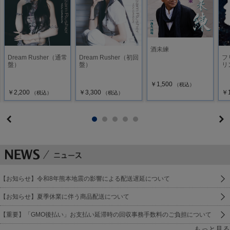
酒未練
Dream Rusher（通常
Dream Rusher（初回
フ
盤）
盤）
リ
￥1,500
（税込）
￥2,200
￥3,300
￥1
（税込）
（税込）
【お知らせ】令和8年熊本地震の影響による配送遅延について
【お知らせ】夏季休業に伴う商品配送について
【重要】「GMO後払い」お支払い延滞時の回収事務手数料のご負担について
もっと見る