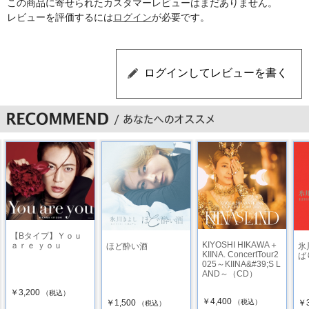
この商品に寄せられたカスタマーレビューはまだありません。
レビューを評価するには
ログイン
が必要です。
【Bタイプ】Ｙｏｕ
KIYOSHI HIKAWA＋
ａｒｅ ｙｏｕ
ほど酔い酒
氷
KIINA. ConcertTour2
ば
025～KIINA&#39;S L
AND～（CD）
￥3,200
（税込）
￥4,400
￥1,500
￥3
（税込）
（税込）