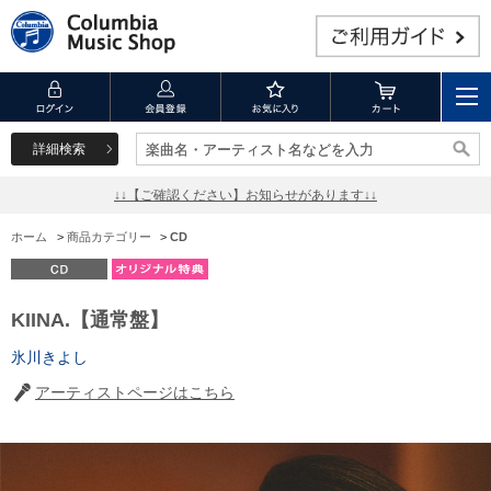
詳細検索
楽曲名・アーティスト名などを入力
楽曲名・アーティスト名などを入力
↓↓【ご確認ください】お知らせがあります↓↓
ホーム
>
商品カテゴリー
>
CD
KIINA.【通常盤】
氷川きよし
アーティストページはこちら