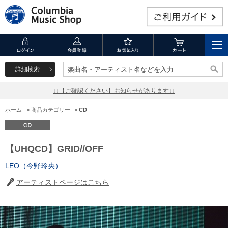
詳細検索
楽曲名・アーティスト名などを入力
楽曲名・アーティスト名などを入力
↓↓【ご確認ください】お知らせがあります↓↓
ホーム
>
商品カテゴリー
>
CD
【UHQCD】GRID//OFF
LEO（今野玲央）
アーティストページはこちら