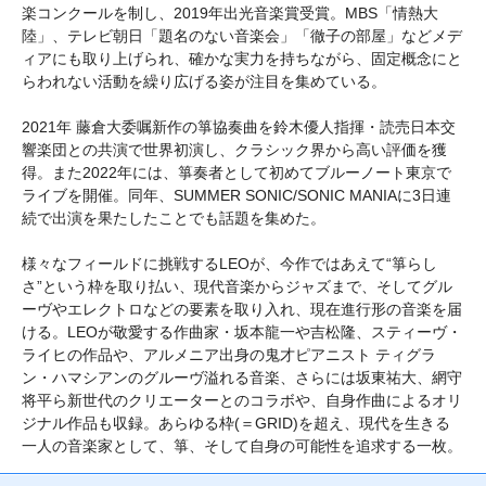
楽コンクールを制し、2019年出光音楽賞受賞。MBS「情熱大
陸」、テレビ朝日「題名のない音楽会」「徹子の部屋」などメデ
ィアにも取り上げられ、確かな実力を持ちながら、固定概念にと
らわれない活動を繰り広げる姿が注目を集めている。
2021年 藤倉大委嘱新作の箏協奏曲を鈴木優人指揮・読売日本交
響楽団との共演で世界初演し、クラシック界から高い評価を獲
得。また2022年には、箏奏者として初めてブルーノート東京で
ライブを開催。同年、SUMMER SONIC/SONIC MANIAに3日連
続で出演を果たしたことでも話題を集めた。
様々なフィールドに挑戦するLEOが、今作ではあえて“箏らし
さ”という枠を取り払い、現代音楽からジャズまで、そしてグル
ーヴやエレクトロなどの要素を取り入れ、現在進行形の音楽を届
ける。LEOが敬愛する作曲家・坂本龍一や吉松隆、スティーヴ・
ライヒの作品や、アルメニア出身の鬼才ピアニスト ティグラ
ン・ハマシアンのグルーヴ溢れる音楽、さらには坂東祐大、網守
将平ら新世代のクリエーターとのコラボや、自身作曲によるオリ
ジナル作品も収録。あらゆる枠(＝GRID)を超え、現代を生きる
一人の音楽家として、箏、そして自身の可能性を追求する一枚。