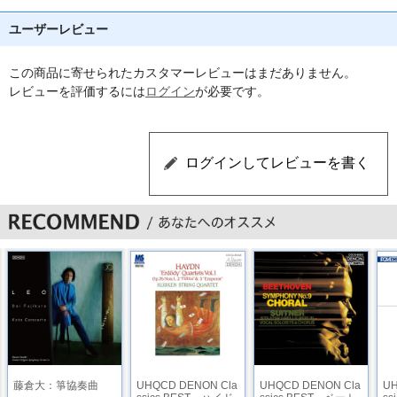
ユーザーレビュー
この商品に寄せられたカスタマーレビューはまだありません。
レビューを評価するには
ログイン
が必要です。
藤倉大：箏協奏曲
UHQCD DENON Cla
UHQCD DENON Cla
UH