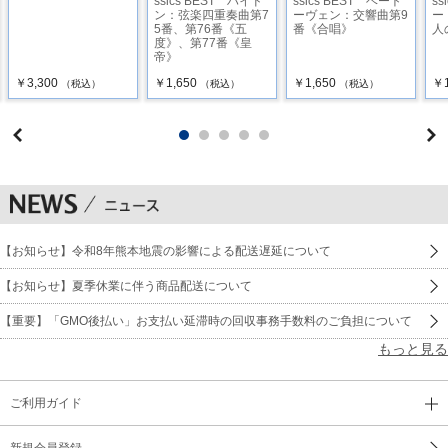
ssics BEST ハイド
ssics BEST ベート
ss
ン：弦楽四重奏曲第7
ーヴェン：交響曲第9
ー
5番、第76番《五
番《合唱》
人
度》、第77番《皇
帝》
￥3,300
￥1,650
￥1,650
￥1
（税込）
（税込）
（税込）
【お知らせ】令和8年熊本地震の影響による配送遅延について
【お知らせ】夏季休業に伴う商品配送について
【重要】「GMO後払い」お支払い延滞時の回収事務手数料のご負担について
もっと見る
ご利用ガイド
新規会員登録