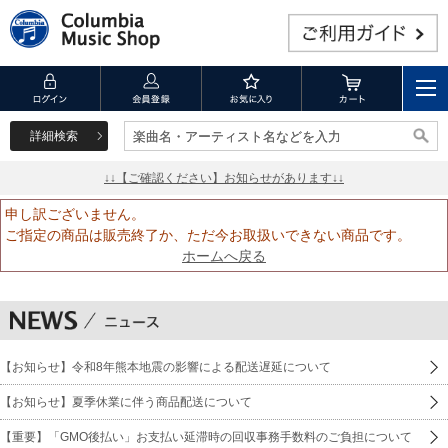
詳細検索
楽曲名・アーティスト名などを入力
楽曲名・アーティスト名などを入力
↓↓【ご確認ください】お知らせがあります↓↓
申し訳ございません。
ご指定の商品は販売終了か、ただ今お取扱いできない商品です。
ホームへ戻る
【お知らせ】令和8年熊本地震の影響による配送遅延について
【お知らせ】夏季休業に伴う商品配送について
【重要】「GMO後払い」お支払い延滞時の回収事務手数料のご負担について